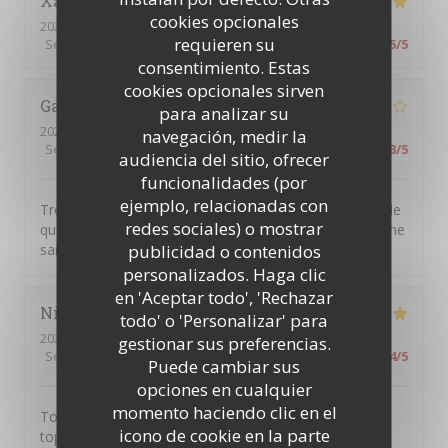
Xavier
D
cookies opcionales
2026-08-07
- 19:30 - Invitados 4
requieren su
Servicio
:
5
/5
Ambiente
:
5
/5
Menú
:
5
/5
Calidad / Precio
:
5
/5
consentimiento. Estas
cookies opcionales sirven
Gaëtane
A
para analizar su
2026-08-07
- 12:30 - Invitados 1
navegación, medir la
Servicio
:
4
/5
Ambiente
:
5
/5
Menú
:
3
/5
Calidad / Precio
:
3
/5
audiencia del sitio, ofrecer
funcionalidades (por
ejemplo, relacionadas con
Très déçue ....Le toast de la burrata avait "oublié" l'ail, le
redes sociales) o mostrar
quasi de veau était rose, à peine cuit, renvoyé en cuisine
publicidad o contenidos
sans excuses. Le Rivesaltes "esprit de Noël : excellent
personalizados. Haga clic
en 'Aceptar todo', 'Rechazar
Nicolas
H
todo' o 'Personalizar' para
2026-08-06
- 20:30 - Invitados 2
gestionar sus preferencias.
Servicio
:
5
/5
Ambiente
:
5
/5
Menú
:
4
/5
Calidad / Precio
:
4
/5
Puede cambiar sus
opciones en cualquier
momento haciendo clic en el
Tout était bon, le service impeccable et l’ambiance au
icono de cookie en la parte
top!