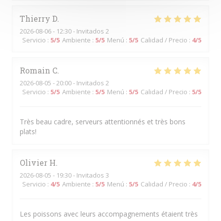
Thierry
D
2026-08-06
- 12:30 - Invitados 2
Servicio
:
5
/5
Ambiente
:
5
/5
Menú
:
5
/5
Calidad / Precio
:
4
/5
Romain
C
2026-08-05
- 20:00 - Invitados 2
Servicio
:
5
/5
Ambiente
:
5
/5
Menú
:
5
/5
Calidad / Precio
:
5
/5
Très beau cadre, serveurs attentionnés et très bons
plats!
Olivier
H
2026-08-05
- 19:30 - Invitados 3
Servicio
:
4
/5
Ambiente
:
5
/5
Menú
:
5
/5
Calidad / Precio
:
4
/5
Les poissons avec leurs accompagnements étaient très