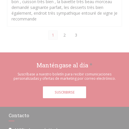
bon , cuisson très bien , la bavette très beau morceau
demandé saignante parfait, les desserts très bien
également, endroit très sympathique entouré de vigne Je
recommande
1
2
3
Manténgase al día
*
Suscríbase a nuestro boletín para recibir comunicaciones
personalizadas y ofertas de marketing por correo electrónico.
SUSCRIBIRSE
Contacto