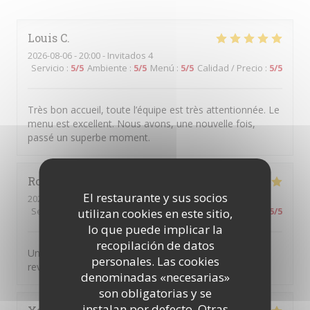
Louis
C
2026-08-06
- 20:00 - Invitados 4
Servicio
:
5
/5
Ambiente
:
5
/5
Menú
:
5
/5
Calidad / Precio
:
5
/5
Très bon accueil, toute l’équipe est très attentionnée. Le
menu est excellent. Nous avons, une nouvelle fois,
passé un superbe moment.
Romanne
C
El restaurante y sus socios
2026-08-07
- 21:00 - Invitados 6
Servicio
:
5
/5
Ambiente
:
5
/5
Menú
:
5
/5
Calidad / Precio
:
5
/5
utilizan cookies en este sitio,
lo que puede implicar la
recopilación de datos
Un service au top et des plats excellents, nous
personales. Las cookies
reviendrons !
denominadas «necesarias»
son obligatorias y se
instalan por defecto. Otras