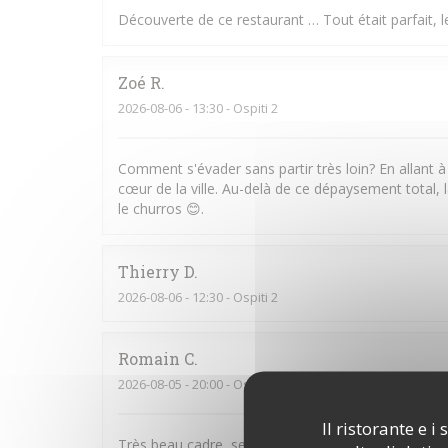
Découverte de ce restaurant … Tout était parfait, le
Zoé
R
2026-08-06
- 13:30 - Ospiti 2
Comment s'évader sans partir très loin? En allant à
cœur de la ville. Au-delà de ce dépaysement total, l
le churros 😊.
Thierry
D
2026-08-06
- 12:30 - Ospiti 2
Romain
C
2026-08-05
- 20:00 - Ospiti 2
Il ristorante e 
Très beau cadre, serveurs attentionnés et très bons