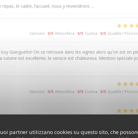
 repas, le cadre, l’accueil, nous y reviendrons …
Servizio
:
5
/5
Atmosfera
:
5
/5
Cucina
:
5
/5
Qualità / Prezzo
 Issy Guinguette! On se retrouve dans les vignes alors qu'on est en pl
a cuisine est excellente, le service est chaleureux. Mention spéciale p
Servizio
:
5
/5
Atmosfera
:
5
/5
Cucina
:
5
/5
Qualità / Prezzo
Servizio
:
5
/5
Atmosfera
:
5
/5
Cucina
:
5
/5
Qualità / Prezzo
i suoi partner utilizzano cookies su questo sito, che poss
 plats!