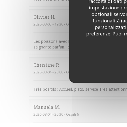
raccolta di dati 
impostazione pred
opzionali servon
Olivier
H
funzionalità (a
2026-08-05
- 19:30 - Ospiti 3
personalizzati.
preferenze. Puoi m
Les poissons avec leurs accompagnements étaient 
saignante parfait, les desserts très bien égaleme
Christine
P
2026-08-04
- 20:00 - Ospiti 5
Très positifs : Accueil, plats, service Très attentio
Manuela
M
2026-08-04
- 20:30 - Ospiti 6