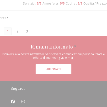
Servizio
:
5
/5
Atmosfera
:
5
/5
Cucina
:
5
/5
Qualità / Prezzo
ents !
1
2
3
Rimani informato
*
Iscriversi alla nostra newsletter per ricevere comunicazioni personalizzate e
offerte di marketing via e-mail.
ABBONATI
Seguici
Facebook ((apre una nuova finestra))
Instagram ((apre una nuova finestra))