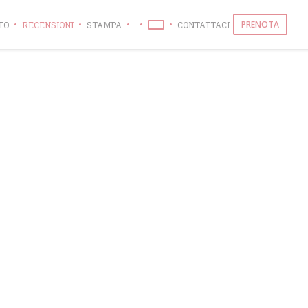
PRENOTA
TO
RECENSIONI
STAMPA
CONTATTACI
((APRE UNA NUOVA FINESTRA))
((APRE UNA NUOVA FINESTRA))