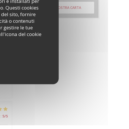
i e installati per
so. Questi cookies
SCOPRI LA NOSTRA CARTA
del sito, fornire
cità o contenuti
:
4
/5
r gestire le tue
ll'icona del cookie
é
:
5
/5
:
5
/5