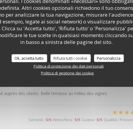
personali. I cookies denominati «necessari» sono obbligator
efinita. Altri cookies opzionali richiedono il tuo consen
o per analizzare la tua navigazione, misurare l'audience 
d esempio, legate ai social network) o visualizzare pubbli
Servizio
:
4
/5
Atmosfera
:
5
/5
Cucina
:
5
/5
Qualità / Prezzo
 Clicca su 'Accetta tutto', 'Rifiuta tutto' o 'Personalizza' pe
odificare le tue scelte in qualsiasi momento cliccando su
in basso a sinistra delle pagine del sito.
très bon , cuisson très bien , la bavette très beau morceau demand
nt, endroit très sympathique entouré de vigne Je recommande
Ok, accetta tutto
Rifiuta tutti i cookie
Personalizza
Politica di protezione dei dati personali
Politica di gestione dei cookie
Servizio
:
5
/5
Atmosfera
:
5
/5
Cucina
:
5
/5
Qualità / Prezzo
nné auprès des clients. Belle terrasse au milieu des vignes.
Servizio
:
5
/5
Atmosfera
:
5
/5
Cucina
:
5
/5
Qualità / Prezzo