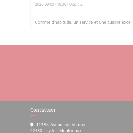
2026-08-03
- 19:30 - Ospiti 2
Comme d’habitude, un service et une cuisine excell
Contattaci
113Bis Avenue de Verdun
((apre una nuova finestra))
92130 Issy-les-Moulineaux