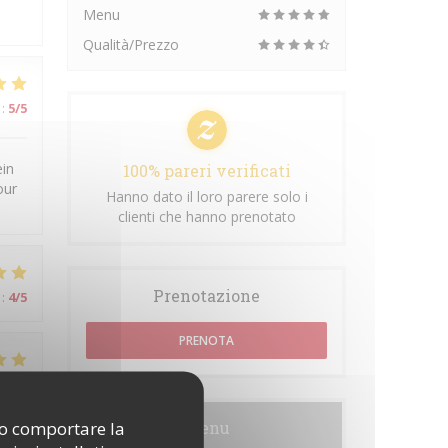
Menu
Qualità/Prezzo
:
5
/5
ein
100% pareri verificati
our
Hanno dato il loro parere solo i
clienti che hanno prenotato
Prenotazione
:
4
/5
PRENOTA
:
5
/5
ono comportare la
Menu