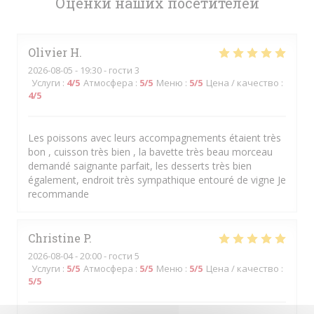
Оценки наших посетителей
Olivier
H
2026-08-05
- 19:30 - гости 3
Услуги
:
4
/5
Атмосфера
:
5
/5
Меню
:
5
/5
Цена / качество
:
4
/5
Les poissons avec leurs accompagnements étaient très
bon , cuisson très bien , la bavette très beau morceau
demandé saignante parfait, les desserts très bien
également, endroit très sympathique entouré de vigne Je
recommande
Christine
P
2026-08-04
- 20:00 - гости 5
Услуги
:
5
/5
Атмосфера
:
5
/5
Меню
:
5
/5
Цена / качество
:
5
/5