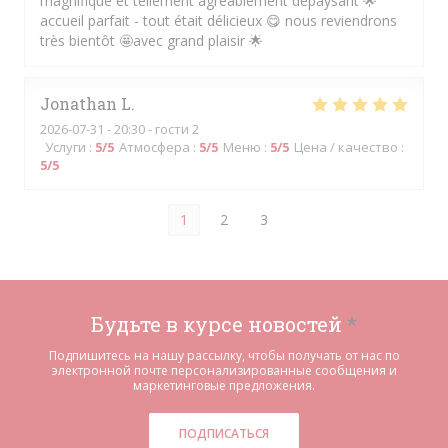
magnifique et tellement agréablement dépaysant 🌟
accueil parfait - tout était délicieux 😋 nous reviendrons
très bientôt 🤩avec grand plaisir 🌟
Jonathan
L
2026-07-31
- 20:30 - гости 2
Услуги
:
5
/5
Атмосфера
:
5
/5
Меню
:
5
/5
Цена / качество
:
5
/5
1
2
3
Будьте в курсе новостей
*
Подпишитесь на нашу рассылку, чтобы получать от нас по
электронной почте персонализированные сообщения и
маркетинговые предложения.
ПОДПИСАТЬСЯ