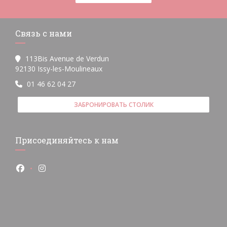
Связь с нами
113Bis Avenue de Verdun
((открывается в новом окне))
92130 Issy-les-Moulineaux
01 46 62 04 27
ЗАБРОНИРОВАТЬ СТОЛИК
Присоединяйтесь к нам
Facebook ((открывается в новом окне))
Instagram ((открывается в новом окне))