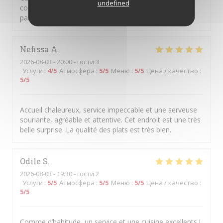
undefined
comme dans la dégustation. Service agréable et lieu
particulièrement appréciable en été.
Nefissa
A
2026-08-03
- 20:00 - гости 3
Услуги
:
4
/5
Атмосфера
:
5
/5
Меню
:
5
/5
Цена / качество
:
5
/5
Accueil chaleureux, service impeccable et une serveuse
souriante, agréable et attentive. Cet endroit est une très
belle surprise. La qualité des plats est très bien.
Odile
S
2026-08-03
- 19:30 - гости 2
Услуги
:
5
/5
Атмосфера
:
5
/5
Меню
:
5
/5
Цена / качество
:
5
/5
Comme d’habitude, un service et une cuisine excellents !