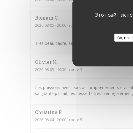
Этот сайт исп
Romain
C
2026-08-05
- 20:00 - гости 2
Ок, все
Très beau cadre, serveurs attentionnés et très bons
Olivier
H
2026-08-05
- 19:30 - гости 3
Les poissons avec leurs accompagnements étaient 
saignante parfait, les desserts très bien égaleme
Christine
P
2026-08-04
- 20:00 - гости 5