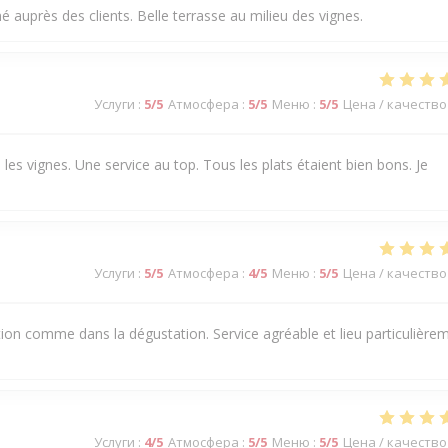
nné auprès des clients. Belle terrasse au milieu des vignes.
Услуги
:
5
/5
Атмосфера
:
5
/5
Меню
:
5
/5
Цена / качество
es vignes. Une service au top. Tous les plats étaient bien bons. Je
Услуги
:
5
/5
Атмосфера
:
4
/5
Меню
:
5
/5
Цена / качество
ation comme dans la dégustation. Service agréable et lieu particulière
Услуги
:
4
/5
Атмосфера
:
5
/5
Меню
:
5
/5
Цена / качество