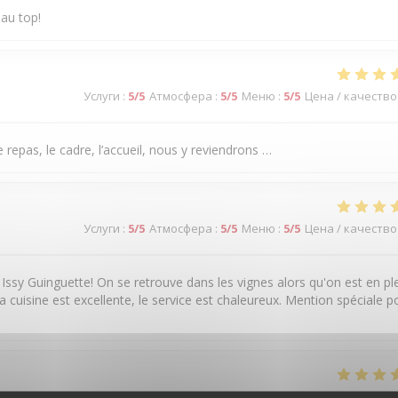
 au top!
Услуги
:
5
/5
Атмосфера
:
5
/5
Меню
:
5
/5
Цена / качество
 repas, le cadre, l’accueil, nous y reviendrons …
Услуги
:
5
/5
Атмосфера
:
5
/5
Меню
:
5
/5
Цена / качество
 Issy Guinguette! On se retrouve dans les vignes alors qu'on est en pl
a cuisine est excellente, le service est chaleureux. Mention spéciale p
Услуги
:
5
/5
Атмосфера
:
5
/5
Меню
:
5
/5
Цена / качество