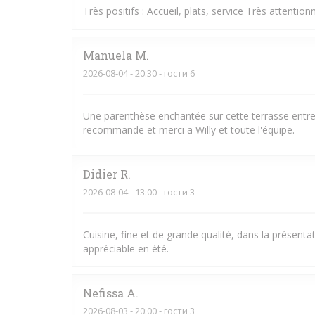
Très positifs : Accueil, plats, service Très attentio
Manuela
M
2026-08-04
- 20:30 - гости 6
Une parenthèse enchantée sur cette terrasse entre l
recommande et merci a Willy et toute l'équipe.
Didier
R
2026-08-04
- 13:00 - гости 3
Cuisine, fine et de grande qualité, dans la présent
appréciable en été.
Nefissa
A
2026-08-03
- 20:00 - гости 3