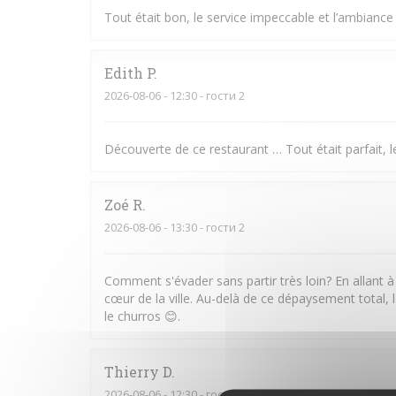
Tout était bon, le service impeccable et l’ambiance
Edith
P
2026-08-06
- 12:30 - гости 2
Découverte de ce restaurant … Tout était parfait, le
Zoé
R
2026-08-06
- 13:30 - гости 2
Comment s'évader sans partir très loin? En allant à
cœur de la ville. Au-delà de ce dépaysement total, l
le churros 😊.
Thierry
D
2026-08-06
- 12:30 - гости 2