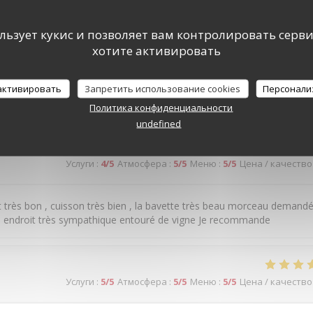
ользует кукис и позволяет вам контролировать серв
хотите активировать
Услуги
:
5
/5
Атмосфера
:
5
/5
Меню
:
5
/5
Цена / качество
 активировать
Запретить использование cookies
Персонали
 plats!
Политика конфиденциальности
undefined
Услуги
:
4
/5
Атмосфера
:
5
/5
Меню
:
5
/5
Цена / качество
très bon , cuisson très bien , la bavette très beau morceau demand
nt, endroit très sympathique entouré de vigne Je recommande
Услуги
:
5
/5
Атмосфера
:
5
/5
Меню
:
5
/5
Цена / качество