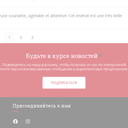
use souriante, agréable et attentive. Cet endroit est une très belle
1
2
3
Будьте в курсе новостей
*
Подпишитесь на нашу рассылку, чтобы получать от нас по электронной
почте персонализированные сообщения и маркетинговые предложения.
ПОДПИСАТЬСЯ
Присоединяйтесь к нам
Facebook ((открывается в новом окне))
Instagram ((открывается в новом окне))
не))