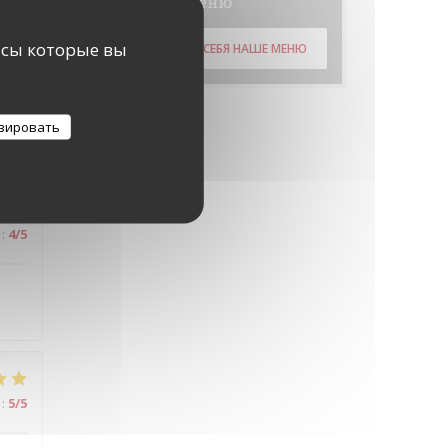
Меню
исы которые вы
ОТКРОЙТЕ ДЛЯ СЕБЯ НАШЕ МЕНЮ
:
5
/5
зировать
:
4
/5
é
:
5
/5