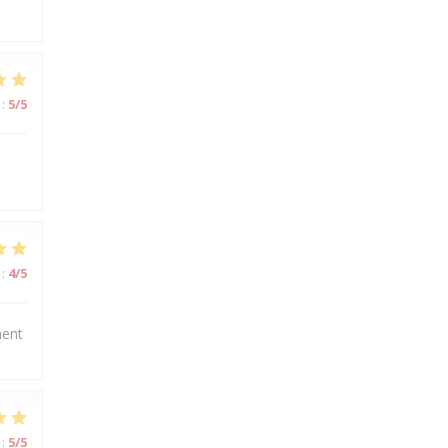
:
5
/5
:
4
/5
ment
:
5
/5