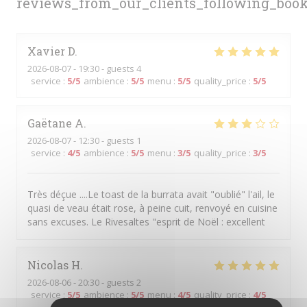
reviews_from_our_clients_following_boo
Xavier
D
2026-08-07
- 19:30 - guests 4
service
:
5
/5
ambience
:
5
/5
menu
:
5
/5
quality_price
:
5
/5
Gaëtane
A
2026-08-07
- 12:30 - guests 1
service
:
4
/5
ambience
:
5
/5
menu
:
3
/5
quality_price
:
3
/5
Très déçue ....Le toast de la burrata avait "oublié" l'ail, le
quasi de veau était rose, à peine cuit, renvoyé en cuisine
sans excuses. Le Rivesaltes "esprit de Noël : excellent
Nicolas
H
2026-08-06
- 20:30 - guests 2
service
:
5
/5
ambience
:
5
/5
menu
:
4
/5
quality_price
:
4
/5