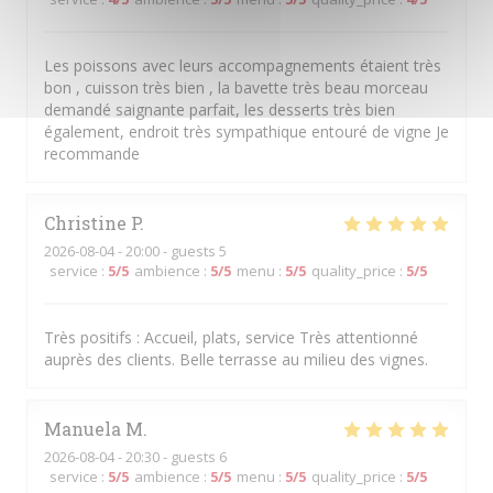
Les poissons avec leurs accompagnements étaient très
bon , cuisson très bien , la bavette très beau morceau
demandé saignante parfait, les desserts très bien
également, endroit très sympathique entouré de vigne Je
recommande
Christine
P
2026-08-04
- 20:00 - guests 5
service
:
5
/5
ambience
:
5
/5
menu
:
5
/5
quality_price
:
5
/5
Très positifs : Accueil, plats, service Très attentionné
auprès des clients. Belle terrasse au milieu des vignes.
Manuela
M
2026-08-04
- 20:30 - guests 6
service
:
5
/5
ambience
:
5
/5
menu
:
5
/5
quality_price
:
5
/5