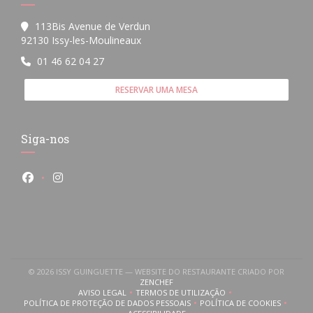
113Bis Avenue de Verdun
((abre numa nova janela))
92130 Issy-les-Moulineaux
01 46 62 04 27
RESERVAR UMA MESA
Siga-nos
Facebook ((abre numa nova janela))
Instagram ((abre numa nova janela))
© 2026 ISSY GUINGUETTE — WEBSITE DO RESTAURANTE CRIADO POR
((ABRE NUMA NOVA JANELA))
ZENCHEF
AVISO LEGAL
TERMOS DE UTILIZAÇÃO
((ABRE NUMA NOVA JANELA))
((ABRE NUMA NOVA JANELA))
POLÍTICA DE PROTEÇÃO DE DADOS PESSOAIS
POLÍTICA DE COOKIES
((ABRE NUMA NOVA JANELA))
((ABRE NUMA NOVA