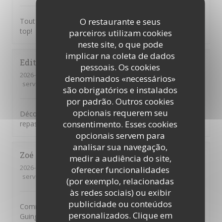
O restaurante e seus
Tout était bon, le service impeccable et l’ambiance au
top!
parceiros utilizam cookies
neste site, o que pode
implicar na coleta de dados
Edith
P
pessoais. Os cookies
2026-08-06
- 12:30 - guests 2
denominados «necessários»
service
:
5
/5
ambience
:
5
/5
menu
:
5
/5
quality_price
:
5
/5
são obrigatórios e instalados
por padrão. Outros cookies
opcionais requerem seu
Découverte de ce restaurant … Tout était parfait, le
consentimento. Esses cookies
repas, le cadre, l’accueil, nous y reviendrons …
opcionais servem para
analisar sua navegação,
Zoé
R
medir a audiência do site,
2026-08-06
- 13:30 - guests 2
oferecer funcionalidades
service
:
5
/5
ambience
:
5
/5
menu
:
5
/5
quality_price
:
5
/5
(por exemplo, relacionadas
às redes sociais) ou exibir
publicidade ou conteúdos
Comment s'évader sans partir très loin? En allant à Issy
personalizados. Clique em
Guinguette! On se retrouve dans les vignes alors qu'on