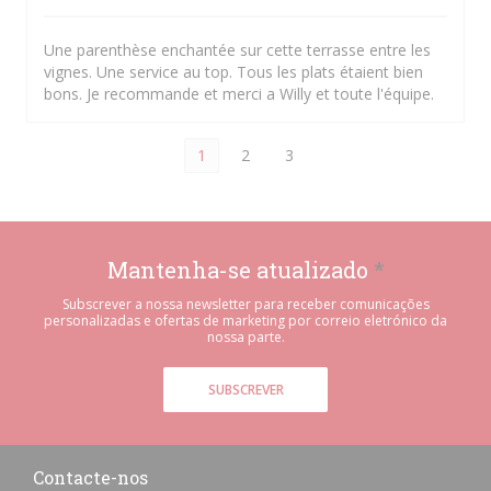
Une parenthèse enchantée sur cette terrasse entre les
vignes. Une service au top. Tous les plats étaient bien
bons. Je recommande et merci a Willy et toute l'équipe.
1
2
3
Mantenha-se atualizado
*
Subscrever a nossa newsletter para receber comunicações
personalizadas e ofertas de marketing por correio eletrónico da
nossa parte.
SUBSCREVER
Contacte-nos