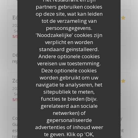
partners gebruiken cookies
op deze site, wat kan leiden
Edith
P
tot de verzameling van
2026-08-06
- 12:30 - Gasten 2
persoonsgegevens.
Service
:
5
/5
Atmosfeer
:
5
/5
Keuken
:
5
/5
Kwaliteit / Prijs
:
'Noodzakelijke' cookies zijn
5
/5
verplicht en worden
standaard geïnstalleerd.
Découverte de ce restaurant … Tout était parfait, le
Andere optionele cookies
repas, le cadre, l’accueil, nous y reviendrons …
vereisen uw toestemming.
Deze optionele cookies
worden gebruikt om uw
Zoé
R
navigatie te analyseren, het
2026-08-06
- 13:30 - Gasten 2
sitepubliek te meten,
Service
:
5
/5
Atmosfeer
:
5
/5
Keuken
:
5
/5
Kwaliteit / Prijs
:
functies te bieden (bijv.
5
/5
gerelateerd aan sociale
netwerken) of
Comment s'évader sans partir très loin? En allant à Issy
gepersonaliseerde
Guinguette! On se retrouve dans les vignes alors qu'on
advertenties of inhoud weer
est en plein cœur de la ville. Au-delà de ce dépaysement
te geven. Klik op 'OK,
total, la cuisine est excellente, le service est chaleureux.