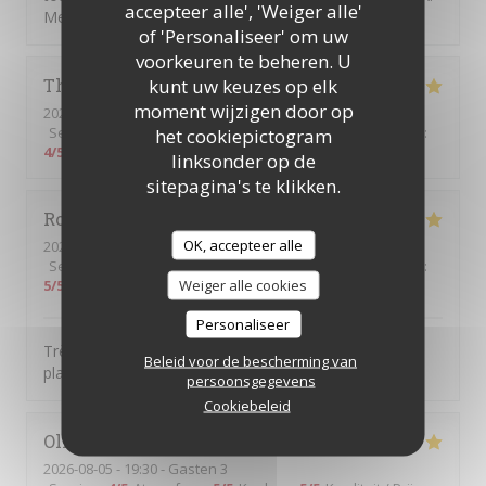
accepteer alle', 'Weiger alle'
Mention spéciale pour le churros 😊.
of 'Personaliseer' om uw
voorkeuren te beheren. U
kunt uw keuzes op elk
Thierry
D
moment wijzigen door op
2026-08-06
- 12:30 - Gasten 2
Service
:
5
/5
Atmosfeer
:
5
/5
Keuken
:
5
/5
Kwaliteit / Prijs
:
het cookiepictogram
4
/5
linksonder op de
sitepagina's te klikken.
Romain
C
OK, accepteer alle
2026-08-05
- 20:00 - Gasten 2
Service
:
5
/5
Atmosfeer
:
5
/5
Keuken
:
5
/5
Kwaliteit / Prijs
:
Weiger alle cookies
5
/5
Personaliseer
Très beau cadre, serveurs attentionnés et très bons
Beleid voor de bescherming van
plats!
persoonsgegevens
Cookiebeleid
Olivier
H
2026-08-05
- 19:30 - Gasten 3