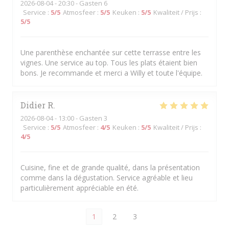
2026-08-04
- 20:30 - Gasten 6
Service
:
5
/5
Atmosfeer
:
5
/5
Keuken
:
5
/5
Kwaliteit / Prijs
:
5
/5
Une parenthèse enchantée sur cette terrasse entre les
vignes. Une service au top. Tous les plats étaient bien
bons. Je recommande et merci a Willy et toute l'équipe.
Didier
R
2026-08-04
- 13:00 - Gasten 3
Service
:
5
/5
Atmosfeer
:
4
/5
Keuken
:
5
/5
Kwaliteit / Prijs
:
4
/5
Cuisine, fine et de grande qualité, dans la présentation
comme dans la dégustation. Service agréable et lieu
particulièrement appréciable en été.
1
2
3