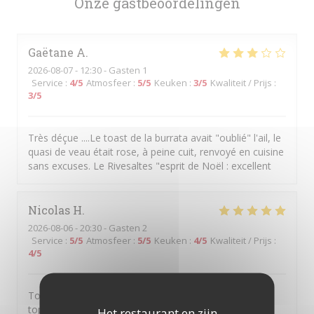
Onze gastbeoordelingen
Gaëtane
A
2026-08-07
- 12:30 - Gasten 1
Service
:
4
/5
Atmosfeer
:
5
/5
Keuken
:
3
/5
Kwaliteit / Prijs
:
3
/5
Très déçue ....Le toast de la burrata avait "oublié" l'ail, le
quasi de veau était rose, à peine cuit, renvoyé en cuisine
sans excuses. Le Rivesaltes "esprit de Noël : excellent
Nicolas
H
2026-08-06
- 20:30 - Gasten 2
Service
:
5
/5
Atmosfeer
:
5
/5
Keuken
:
4
/5
Kwaliteit / Prijs
:
4
/5
Tout était bon, le service impeccable et l’ambiance au
top!
Het restaurant en zijn