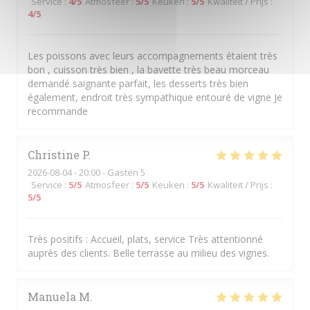
Service
:
4
/5
Atmosfeer
:
5
/5
Keuken
:
5
/5
Kwaliteit / Prijs
:
4
/5
Les poissons avec leurs accompagnements étaient très
bon , cuisson très bien , la bavette très beau morceau
demandé saignante parfait, les desserts très bien
également, endroit très sympathique entouré de vigne Je
recommande
Christine
P
2026-08-04
- 20:00 - Gasten 5
Service
:
5
/5
Atmosfeer
:
5
/5
Keuken
:
5
/5
Kwaliteit / Prijs
:
5
/5
Très positifs : Accueil, plats, service Très attentionné
auprès des clients. Belle terrasse au milieu des vignes.
Manuela
M