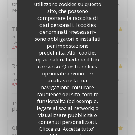
utilizzano cookies su questo
total, la cuisine est excellente, le service est chaleureux.
Mention spéciale pour le churros 😊.
sito, che possono
comportare la raccolta di
dati personali. I cookies
Thierry
D
denominati «necessari»
2026-08-06
- 12:30 - Ospiti 2
sono obbligatori e installati
Servizio
:
5
/5
Atmosfera
:
5
/5
Cucina
:
5
/5
Qualità / Prezzo
:
per impostazione
4
/5
predefinita. Altri cookies
opzionali richiedono il tuo
consenso. Questi cookies
Romain
C
opzionali servono per
2026-08-05
- 20:00 - Ospiti 2
Servizio
:
5
/5
Atmosfera
analizzare la tua
:
5
/5
Cucina
:
5
/5
Qualità / Prezzo
:
5
/5
navigazione, misurare
l'audience del sito, fornire
funzionalità (ad esempio,
Très beau cadre, serveurs attentionnés et très bons
legate ai social network) o
plats!
visualizzare pubblicità o
contenuti personalizzati.
Olivier
H
Clicca su 'Accetta tutto',