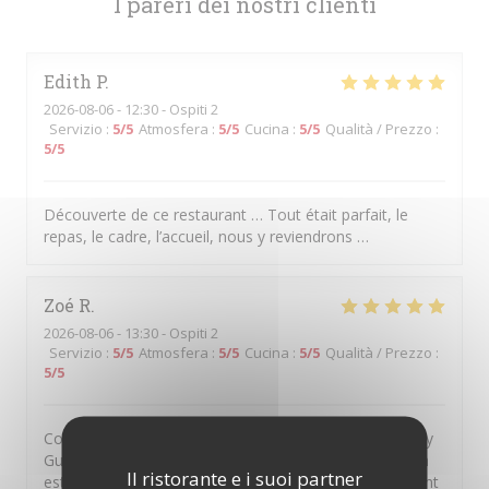
I pareri dei nostri clienti
Edith
P
2026-08-06
- 12:30 - Ospiti 2
Servizio
:
5
/5
Atmosfera
:
5
/5
Cucina
:
5
/5
Qualità / Prezzo
:
5
/5
Découverte de ce restaurant … Tout était parfait, le
repas, le cadre, l’accueil, nous y reviendrons …
Zoé
R
2026-08-06
- 13:30 - Ospiti 2
Servizio
:
5
/5
Atmosfera
:
5
/5
Cucina
:
5
/5
Qualità / Prezzo
:
5
/5
Comment s'évader sans partir très loin? En allant à Issy
Guinguette! On se retrouve dans les vignes alors qu'on
Il ristorante e i suoi partner
est en plein cœur de la ville. Au-delà de ce dépaysement