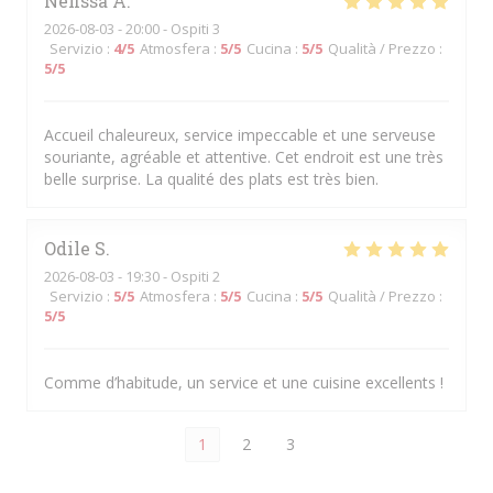
Nefissa
A
2026-08-03
- 20:00 - Ospiti 3
Servizio
:
4
/5
Atmosfera
:
5
/5
Cucina
:
5
/5
Qualità / Prezzo
:
5
/5
Accueil chaleureux, service impeccable et une serveuse
souriante, agréable et attentive. Cet endroit est une très
belle surprise. La qualité des plats est très bien.
Odile
S
2026-08-03
- 19:30 - Ospiti 2
Servizio
:
5
/5
Atmosfera
:
5
/5
Cucina
:
5
/5
Qualità / Prezzo
:
5
/5
Comme d’habitude, un service et une cuisine excellents !
1
2
3