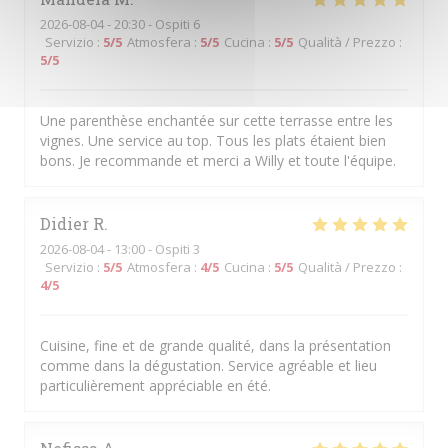
2026-08-04
- 20:30 - Ospiti 6
Servizio
:
5
/5
Atmosfera
:
5
/5
Cucina
:
5
/5
Qualità / Prezzo
:
5
/5
Une parenthèse enchantée sur cette terrasse entre les
vignes. Une service au top. Tous les plats étaient bien
bons. Je recommande et merci a Willy et toute l'équipe.
Didier
R
2026-08-04
- 13:00 - Ospiti 3
Servizio
:
5
/5
Atmosfera
:
4
/5
Cucina
:
5
/5
Qualità / Prezzo
:
4
/5
Cuisine, fine et de grande qualité, dans la présentation
comme dans la dégustation. Service agréable et lieu
particulièrement appréciable en été.