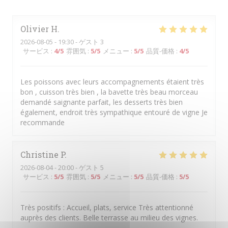
Olivier
H
2026-08-05
- 19:30 - ゲスト 3
サービス
:
4
/5
雰囲気
:
5
/5
メニュー
:
5
/5
品質-価格
:
4
/5
Les poissons avec leurs accompagnements étaient très
bon , cuisson très bien , la bavette très beau morceau
demandé saignante parfait, les desserts très bien
également, endroit très sympathique entouré de vigne Je
recommande
Christine
P
2026-08-04
- 20:00 - ゲスト 5
サービス
:
5
/5
雰囲気
:
5
/5
メニュー
:
5
/5
品質-価格
:
5
/5
Très positifs : Accueil, plats, service Très attentionné
auprès des clients. Belle terrasse au milieu des vignes.