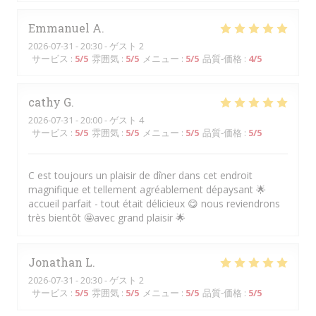
Emmanuel
A
2026-07-31
- 20:30 - ゲスト 2
サービス
:
5
/5
雰囲気
:
5
/5
メニュー
:
5
/5
品質-価格
:
4
/5
cathy
G
2026-07-31
- 20:00 - ゲスト 4
サービス
:
5
/5
雰囲気
:
5
/5
メニュー
:
5
/5
品質-価格
:
5
/5
C est toujours un plaisir de dîner dans cet endroit
magnifique et tellement agréablement dépaysant 🌟
accueil parfait - tout était délicieux 😋 nous reviendrons
très bientôt 🤩avec grand plaisir 🌟
Jonathan
L
2026-07-31
- 20:30 - ゲスト 2
サービス
:
5
/5
雰囲気
:
5
/5
メニュー
:
5
/5
品質-価格
:
5
/5