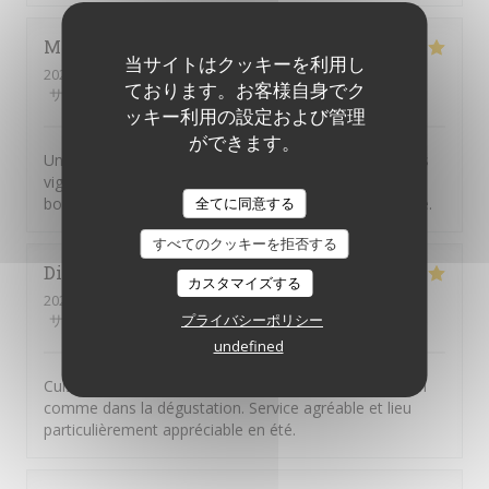
Manuela
M
当サイトはクッキーを利用し
2026-08-04
- 20:30 - ゲスト 6
ております。お客様自身でク
サービス
:
5
/5
雰囲気
:
5
/5
メニュー
:
5
/5
品質-価格
:
5
/5
ッキー利用の設定および管理
ができます。
Une parenthèse enchantée sur cette terrasse entre les
vignes. Une service au top. Tous les plats étaient bien
全てに同意する
bons. Je recommande et merci a Willy et toute l'équipe.
すべてのクッキーを拒否する
Didier
R
カスタマイズする
2026-08-04
- 13:00 - ゲスト 3
プライバシーポリシー
サービス
:
5
/5
雰囲気
:
4
/5
メニュー
:
5
/5
品質-価格
:
4
/5
undefined
Cuisine, fine et de grande qualité, dans la présentation
comme dans la dégustation. Service agréable et lieu
particulièrement appréciable en été.