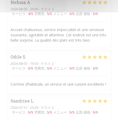
Nefissa
A
2026-08-03
- 20:00 - ゲスト 3
サービス
:
4
/5
雰囲気
:
5
/5
メニュー
:
5
/5
品質-価格
:
5
/5
Accueil chaleureux, service impeccable et une serveuse
souriante, agréable et attentive. Cet endroit est une très
belle surprise. La qualité des plats est très bien.
Odile
S
2026-08-03
- 19:30 - ゲスト 2
サービス
:
5
/5
雰囲気
:
5
/5
メニュー
:
5
/5
品質-価格
:
5
/5
Comme d’habitude, un service et une cuisine excellents !
Sandrine
L
2026-07-31
- 20:30 - ゲスト 2
サービス
:
5
/5
雰囲気
:
5
/5
メニュー
:
5
/5
品質-価格
:
5
/5