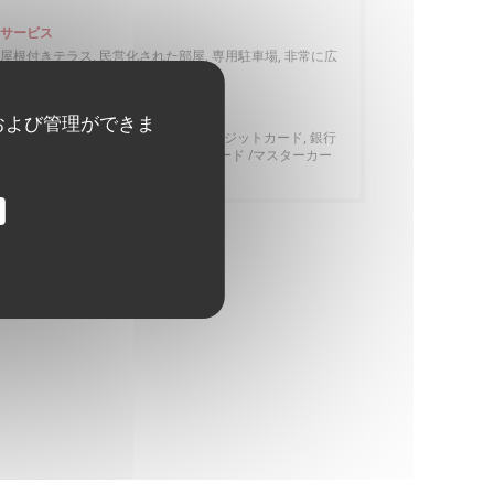
サービス
屋根付きテラス, 民営化された部屋, 専用駐車場, 非常に広
いワインセレクション, テラス
ご利用可能なお支払い方法
および管理ができま
Amex, アップルペイ, タッチ決済 クレジットカード, 銀行
振込, チェック, アメックス, ユーロカード /マスターカー
ド, 現金, ビザ, カルトブルー