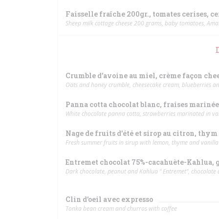
Faisselle fraîche 200gr., tomates cerises, c
Sheep milk cottage cheese 200 grams, baby tomatoes, Ama
Crumble d’avoine au miel, crème façon chee
Oats and honey crumble, cheesecake cream, blueberries an
Panna cotta chocolat blanc, fraises marinées 
White chocolate panna cotta, strawberries marinated in van
Nage de fruits d’été et sirop au citron, thym 
Fresh summer fruits in sirup with lemon, thyme and vanilla
Entremet chocolat 75%-cacahuète-Kahlua, gl
Dark chocolate, peanut and Kahlua “ Entremet”, chocolate 
Clin d’oeil avec expresso
Tonka bean cream and churros with coffee