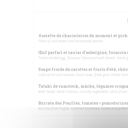
Assiette de charcuteries du moment et pic
Plate of cold meats and homemade pickles
Œuf parfait et caviar d’aubergine, focaccia au
Perfect boiled egg, “focaccia” flavoured with Zaatar, black ga
Soupe froide de carottes et fruits d’été, chè
Cold carrot and summer fruits soup, fresh goat cheese ho
Tataki de rumsteck, mâche, légumes croquan
Beef Tataki, lamb's lettuce, crunchy vegetables, citrus fruit
Burrata des Pouilles, tomates « pomodorinos »,
Burrata from Puglia, sundried tomatoes, rocket and grilled 