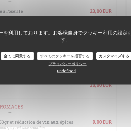
23,00 EUR
 à l’oseille
27,00 EUR
ce vierge et menthe fraîche
ーを利用しております。お客様自身でクッキー利用の設定
sauce and fresh mint
す。
24,00 EUR
ux herbes, coulis de poivrons
bs, sweet red pepper sauce
全てに同意する
すべてのクッキーを拒否する
カスタマイズする
28,00 EUR
プライバシーポリシー
es à la graisse de bœuf au paprika
Assiette .
undefined
es with paprika - extra fries: 5€
20,00 EUR
ROMAGES
9,00 EUR
0gr et réduction de vin aux épices
nd spicy red wine reduction