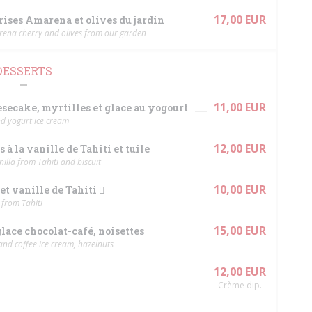
17,00 EUR
erises Amarena et olives du jardin
rena cherry and olives from our garden
DESSERTS
11,00 EUR
secake, myrtilles et glace au yogourt
d yogurt ice cream
12,00 EUR
à la vanille de Tahiti et tuile
illa from Tahiti and biscuit
10,00 EUR
et vanille de Tahiti 
 from Tahiti
15,00 EUR
ace chocolat-café, noisettes
and coffee ice cream, hazelnuts
12,00 EUR
Crème dip.