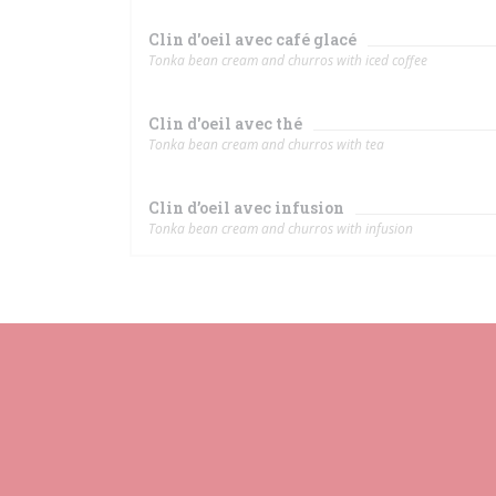
Clin d'oeil avec café glacé
Tonka bean cream and churros with iced coffee
Clin d'oeil avec thé
Tonka bean cream and churros with tea
Clin d’oeil avec infusion
Tonka bean cream and churros with infusion