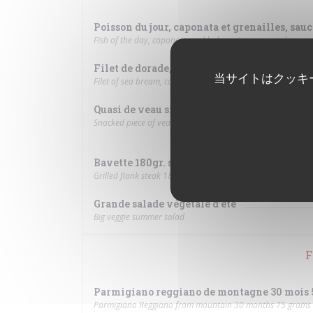
Poisson du jour, caponata et grenailles, sauce
Fish of the day, caponata and baby potatoes, sorrel sauce
Filet de dorade, caponata et grenailles, sau
当サイトはクッキ
Filet of sea bream, caponata and baby potatoes, olive oil 
Quasi de veau snacké, légumes d’été rôtis a
Snacked piece of veal, roasted summer vegetables with her
Bavette 180gr. sauce au poivre et vraies frit
Grilled flank steak 180 gr., pepper sauce and real French fri
Grande salade végétale d’été
Big veggie summer salad
F
Parmigiano reggiano de montagne 30 mois 5
Parmigiano Reggiano from mountain 30 months 75 grams a