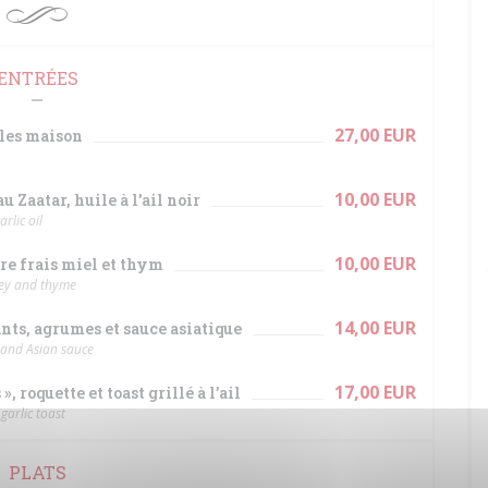
ENTRÉES
27,00 EUR
kles maison
10,00 EUR
 Zaatar, huile à l’ail noir
rlic oil
10,00 EUR
vre frais miel et thym
ney and thyme
14,00 EUR
ts, agrumes et sauce asiatique
s and Asian sauce
17,00 EUR
 roquette et toast grillé à l’ail
garlic toast
PLATS