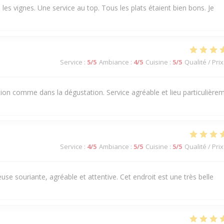
es vignes. Une service au top. Tous les plats étaient bien bons. Je
Service
:
5
/5
Ambiance
:
4
/5
Cuisine
:
5
/5
Qualité / Prix
ation comme dans la dégustation. Service agréable et lieu particulière
Service
:
4
/5
Ambiance
:
5
/5
Cuisine
:
5
/5
Qualité / Prix
use souriante, agréable et attentive. Cet endroit est une très belle