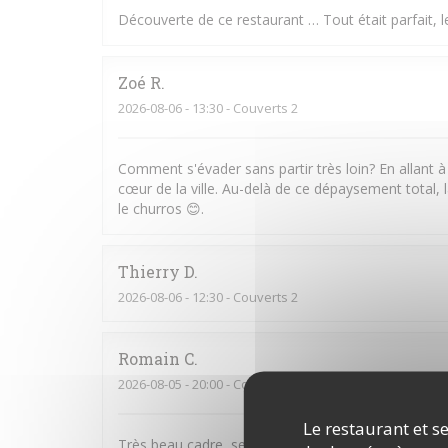
Découverte de ce restaurant … Tout était parfait, le
Zoé
R
2026-08-06
- 13:30 - Couverts 2
Comment s'évader sans partir très loin? En allant à
cœur de la ville. Au-delà de ce dépaysement total, l
le churros 😊.
Thierry
D
2026-08-06
- 12:30 - Couverts 2
Romain
C
2026-08-05
- 20:00 - Couverts 2
Le restaurant et se
Très beau cadre, serveurs attentionnés et très bons