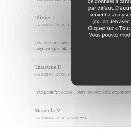
de données à caract
par défaut. D'autre
servent à analyse
Olivier
H
(ex : en lien ave
2026-08-05
- 19:30 - Couverts 3
Cliquez sur « Tout 
Vous pouvez modif
Les poissons avec leurs accompagnements étaient 
saignante parfait, les desserts très bien égaleme
Christine
P
2026-08-04
- 20:00 - Couverts 5
Très positifs : Accueil, plats, service Très attentio
Manuela
M
2026-08-04
- 20:30 - Couverts 6