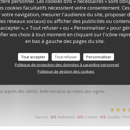
ère personnel. Les cookies dits « nécessaires » sont oblig
s cookies facultatifs nécessitent votre consentement. Ces
r votre navigation, mesurer l'audience du site, proposer d
c les réseaux sociaux) ou afficher des publicités ou conte
Service
:
4
/5
Ambiance
:
5
/5
Cuisine
:
5
/5
Qualité / Prix
accepter », « Tout refuser » ou « Personnaliser » pour gé
ier vos choix à tout moment en cliquant sur l'icône repr
en bas à gauche des pages du site.
très bon , cuisson très bien , la bavette très beau morceau demand
nt, endroit très sympathique entouré de vigne Je recommande
Tout accepter
Tout refuser
Personnaliser
Politique de protection des données à caractère personnel
Politique de gestion des cookies
Service
:
5
/5
Ambiance
:
5
/5
Cuisine
:
5
/5
Qualité / Prix
nné auprès des clients. Belle terrasse au milieu des vignes.
Service
:
5
/5
Ambiance
:
5
/5
Cuisine
:
5
/5
Qualité / Prix