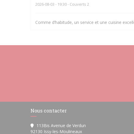
2026-08-03
- 19:30 - Couverts 2
Comme d’habitude, un service et une cuisine excell
Nous contacter
113Bis Avenue de Verdun
((ouvre une nouvelle fenêtr
92130 Issy-les-Moulineaux