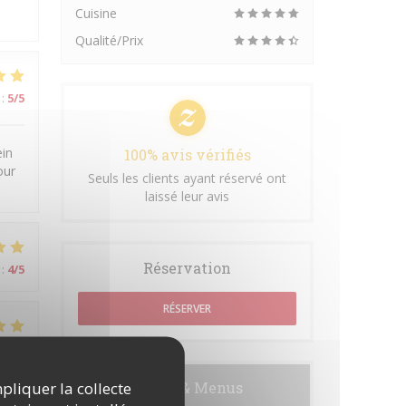
Cuisine
Qualité/Prix
:
5
/5
ein
100% avis vérifiés
our
Seuls les clients ayant réservé ont
laissé leur avis
Réservation
:
4
/5
RÉSERVER
:
5
/5
mpliquer la collecte
Cartes & Menus