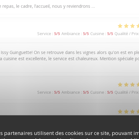
 repas, le cadre, l’accueil, nous y reviendrons …
Service
:
5
/5
Ambiance
:
5
/5
Cuisine
:
5
/5
Qualité / Prix
 Issy Guinguette! On se retrouve dans les vignes alors qu'on est en pl
a cuisine est excellente, le service est chaleureux. Mention spéciale p
Service
:
5
/5
Ambiance
:
5
/5
Cuisine
:
5
/5
Qualité / Prix
Service
:
5
/5
Ambiance
:
5
/5
Cuisine
:
5
/5
Qualité / Prix
s partenaires utilisent des cookies sur ce site, pouvant i
 plats!