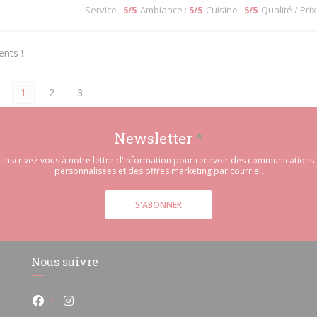
Service
:
5
/5
Ambiance
:
5
/5
Cuisine
:
5
/5
Qualité / Prix
ents !
1
2
3
Newsletter
*
Inscrivez-vous à notre lettre d'information pour recevoir des communications
personnalisées et des offres marketing par courriel.
S'ABONNER
Nous suivre
Facebook ((ouvre une nouvelle fenêtre))
Instagram ((ouvre une nouvelle fenêtre))
e))