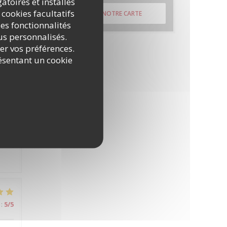
atoires et installés
 cookies facultatifs
DÉCOUVRIR NOTRE CARTE
es fonctionnalités
nus personnalisés.
:
4
/5
rer vos préférences.
ésentant un cookie
é
:
5
/5
:
5
/5