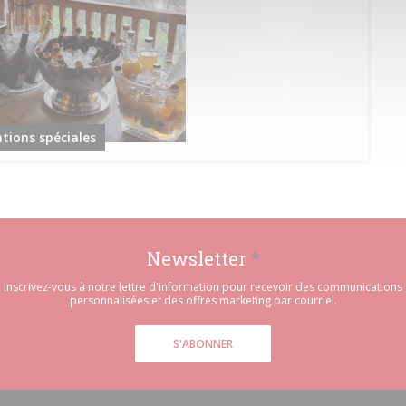
ations spéciales
Newsletter
*
Inscrivez-vous à notre lettre d'information pour recevoir des communications
personnalisées et des offres marketing par courriel.
S'ABONNER