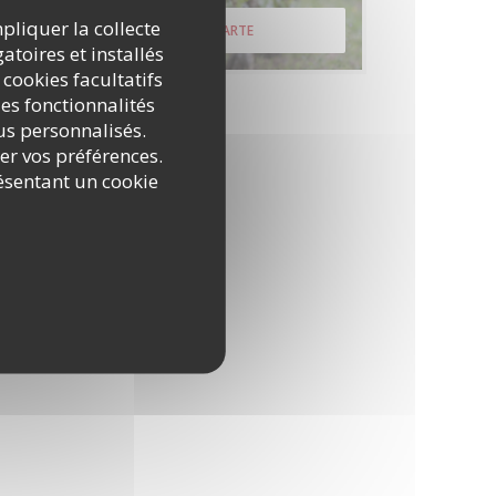
mpliquer la collecte
DÉCOUVRIR NOTRE CARTE
atoires et installés
 cookies facultatifs
es fonctionnalités
nus personnalisés.
rer vos préférences.
ésentant un cookie