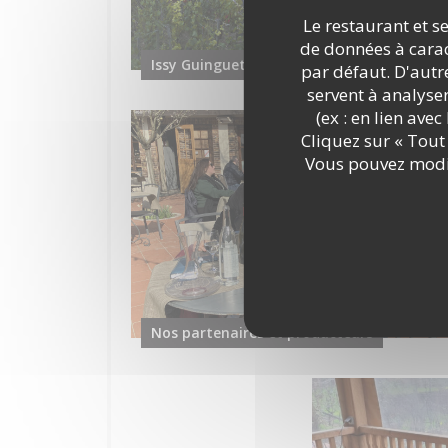
Le restaurant et se
de données à caract
Issy Guinguette en toutes saisons !
par défaut. D'autre
servent à analyse
(ex : en lien ave
Cliquez sur « Tout 
Vous pouvez modif
Nos partenaires et producteurs