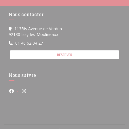
Nous contacter
113Bis Avenue de Verdun
((ouvre une nouvelle fenêtre))
92130 Issy-les-Moulineaux
01 46 62 04 27
RÉSERVER
Nous suivre
Facebook ((ouvre une nouvelle fenêtre))
Instagram ((ouvre une nouvelle fenêtre))