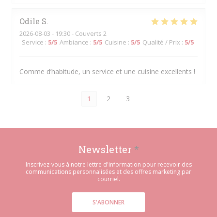
Odile
S
2026-08-03
- 19:30 - Couverts 2
Service
:
5
/5
Ambiance
:
5
/5
Cuisine
:
5
/5
Qualité / Prix
:
5
/5
Comme d’habitude, un service et une cuisine excellents !
1
2
3
Newsletter
*
Inscrivez-vous à notre lettre d'information pour recevoir des
communications personnalisées et des offres marketing par
courriel.
S'ABONNER