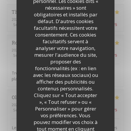
personnel. Les cookies dits «
nécessaires » sont
Thierry
D
obligatoires et installés par
2026-08-06
- 12:30 - Couverts 2
défaut. D'autres cookies
Service
:
5
/5
Ambiance
:
5
/5
Cuisine
:
5
/5
Qualité / Prix
:
4
/5
facultatifs nécessitent votre
consentement. Ces cookies
facultatifs servent à
Romain
C
analyser votre navigation,
2026-08-05
- 20:00 - Couverts 2
mesurer l'audience du site,
Service
:
5
/5
Ambiance
:
5
/5
Cuisine
:
5
/5
Qualité / Prix
:
5
/5
proposer des
fonctionnalités (ex : en lien
Très beau cadre, serveurs attentionnés et très bons
avec les réseaux sociaux) ou
plats!
afficher des publicités ou
contenus personnalisés.
Cliquez sur « Tout accepter
Olivier
H
», « Tout refuser » ou «
2026-08-05
- 19:30 - Couverts 3
Personnaliser » pour gérer
Service
:
4
/5
Ambiance
:
5
/5
Cuisine
:
5
/5
Qualité / Prix
:
4
/5
vos préférences. Vous
pouvez modifier vos choix à
Les poissons avec leurs accompagnements étaient très
tout moment en cliquant