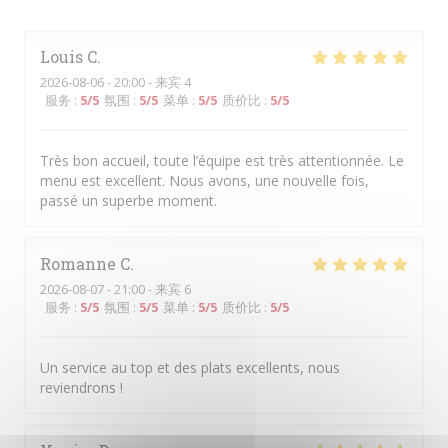
Louis
C
2026-08-06
- 20:00 - 来宾 4
服务
:
5
/5
氛围
:
5
/5
菜单
:
5
/5
质价比
:
5
/5
Très bon accueil, toute l’équipe est très attentionnée. Le
menu est excellent. Nous avons, une nouvelle fois,
passé un superbe moment.
Romanne
C
2026-08-07
- 21:00 - 来宾 6
服务
:
5
/5
氛围
:
5
/5
菜单
:
5
/5
质价比
:
5
/5
Un service au top et des plats excellents, nous
reviendrons !