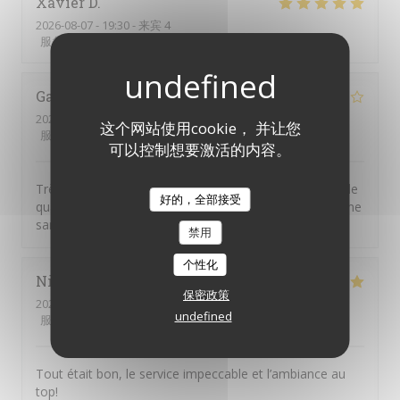
Xavier
D
2026-08-07
- 19:30 - 来宾 4
服务
:
5
/5
氛围
:
5
/5
菜单
:
5
/5
质价比
:
5
/5
Gaëtane
A
2026-08-07
- 12:30 - 来宾 1
这个网站使用cookie， 并让您
服务
:
4
/5
氛围
:
5
/5
菜单
:
3
/5
质价比
:
3
/5
可以控制想要激活的内容。
Très déçue ....Le toast de la burrata avait "oublié" l'ail, le
好的，全部接受
quasi de veau était rose, à peine cuit, renvoyé en cuisine
sans excuses. Le Rivesaltes "esprit de Noël : excellent
禁用
个性化
Nicolas
H
保密政策
2026-08-06
- 20:30 - 来宾 2
undefined
服务
:
5
/5
氛围
:
5
/5
菜单
:
4
/5
质价比
:
4
/5
Tout était bon, le service impeccable et l’ambiance au
top!