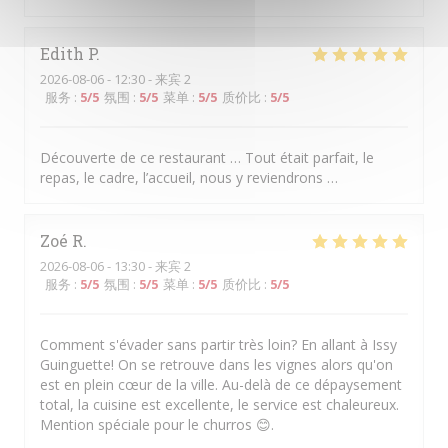
Edith
P
2026-08-06
- 12:30 - 来宾 2
服务
:
5
/5
氛围
:
5
/5
菜单
:
5
/5
质价比
:
5
/5
Découverte de ce restaurant … Tout était parfait, le
repas, le cadre, l’accueil, nous y reviendrons …
Zoé
R
2026-08-06
- 13:30 - 来宾 2
服务
:
5
/5
氛围
:
5
/5
菜单
:
5
/5
质价比
:
5
/5
Comment s'évader sans partir très loin? En allant à Issy
Guinguette! On se retrouve dans les vignes alors qu'on
est en plein cœur de la ville. Au-delà de ce dépaysement
total, la cuisine est excellente, le service est chaleureux.
Mention spéciale pour le churros 😊.