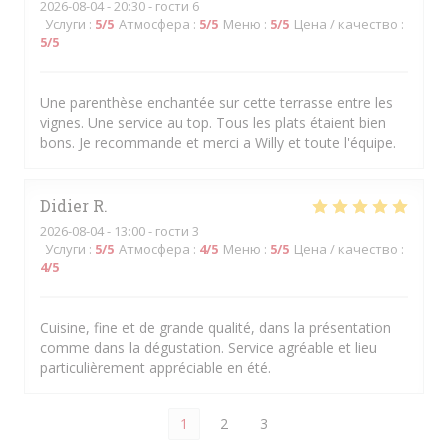
2026-08-04
- 20:30 - гости 6
Услуги
:
5
/5
Атмосфера
:
5
/5
Меню
:
5
/5
Цена / качество
:
5
/5
Une parenthèse enchantée sur cette terrasse entre les
vignes. Une service au top. Tous les plats étaient bien
bons. Je recommande et merci a Willy et toute l'équipe.
Didier
R
2026-08-04
- 13:00 - гости 3
Услуги
:
5
/5
Атмосфера
:
4
/5
Меню
:
5
/5
Цена / качество
:
4
/5
Cuisine, fine et de grande qualité, dans la présentation
comme dans la dégustation. Service agréable et lieu
particulièrement appréciable en été.
1
2
3