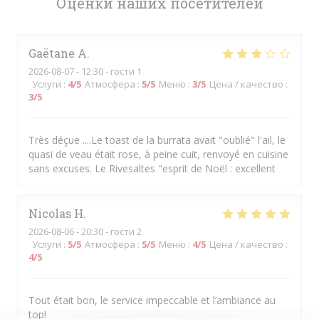
Оценки наших посетителей
Gaëtane
A
2026-08-07
- 12:30 - гости 1
Услуги
:
4
/5
Атмосфера
:
5
/5
Меню
:
3
/5
Цена / качество
:
3
/5
Très déçue ....Le toast de la burrata avait "oublié" l'ail, le
quasi de veau était rose, à peine cuit, renvoyé en cuisine
sans excuses. Le Rivesaltes "esprit de Noël : excellent
Nicolas
H
2026-08-06
- 20:30 - гости 2
Услуги
:
5
/5
Атмосфера
:
5
/5
Меню
:
4
/5
Цена / качество
:
4
/5
Tout était bon, le service impeccable et l’ambiance au
top!