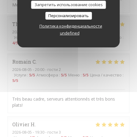
Запретить использование cookies
Mention spéciale pour le churros 😊.
Персонализировать
Thierry
D
Политика конфиденциальности
2026-08-06
- 12:30 - гости 2
undefined
Услуги
:
5
/5
Атмосфера
:
5
/5
Меню
:
5
/5
Цена / качество
:
4
/5
Romain
C
2026-08-05
- 20:00 - гости 2
Услуги
:
5
/5
Атмосфера
:
5
/5
Меню
:
5
/5
Цена / качество
:
5
/5
Très beau cadre, serveurs attentionnés et très bons
plats!
Olivier
H
2026-08-05
- 19:30 - гости 3