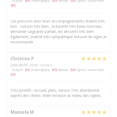
Услуги
:
4
/5
Атмосфера
:
5
/5
Меню
:
5
/5
Цена / качество
:
4
/5
Les poissons avec leurs accompagnements étaient très
bon , cuisson très bien , la bavette très beau morceau
demandé saignante parfait, les desserts très bien
également, endroit très sympathique entouré de vigne Je
recommande
Christine
P
2026-08-04
- 20:00 - гости 5
Услуги
:
5
/5
Атмосфера
:
5
/5
Меню
:
5
/5
Цена / качество
:
5
/5
Très positifs : Accueil, plats, service Très attentionné
auprès des clients. Belle terrasse au milieu des vignes.
Manuela
M