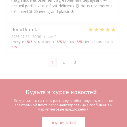
magnifique et tellement agréablement dépaysant 🌟
accueil parfait - tout était délicieux 😋 nous reviendrons
très bientôt 🤩avec grand plaisir 🌟
Jonathan
L
2026-07-31
- 20:30 - гости 2
Услуги
:
5
/5
Атмосфера
:
5
/5
Меню
:
5
/5
Цена / качество
:
5
/5
1
2
3
Будьте в курсе новостей
*
Подпишитесь на нашу рассылку, чтобы получать от нас по
электронной почте персонализированные сообщения и
маркетинговые предложения.
ПОДПИСАТЬСЯ