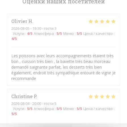
Оценки наших посетителей
Olivier
H
2026-08-05
- 19:30 - гости 3
Услуги
:
4
/5
Атмосфера
:
5
/5
Меню
:
5
/5
Цена / качество
:
4
/5
Les poissons avec leurs accompagnements étaient très
bon , cuisson très bien , la bavette très beau morceau
demandé saignante parfait, les desserts très bien
également, endroit très sympathique entouré de vigne Je
recommande
Christine
P
2026-08-04
- 20:00 - гости 5
Услуги
:
5
/5
Атмосфера
:
5
/5
Меню
:
5
/5
Цена / качество
:
5
/5