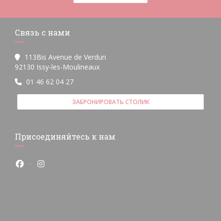
Связь с нами
113Bis Avenue de Verdun
((открывается в новом окне))
92130 Issy-les-Moulineaux
01 46 62 04 27
ЗАБРОНИРОВАТЬ СТОЛИК
Присоединяйтесь к нам
Facebook ((открывается в новом окне))
Instagram ((открывается в новом окне))