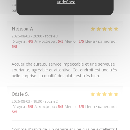
undefined
comme dans la dégustation. Service agréable et lieu
particulièrement appréciable en été.
Nefissa
A
2026-08-03
- 20:00 - гости 3
Услуги
:
4
/5
Атмосфера
:
5
/5
Меню
:
5
/5
Цена / качество
:
5
/5
Accueil chaleureux, service impeccable et une serveuse
souriante, agréable et attentive. Cet endroit est une très
belle surprise. La qualité des plats est très bien.
Odile
S
2026-08-03
- 19:30 - гости 2
Услуги
:
5
/5
Атмосфера
:
5
/5
Меню
:
5
/5
Цена / качество
:
5
/5
Comme d’habitude, un service et une cuisine excellents !