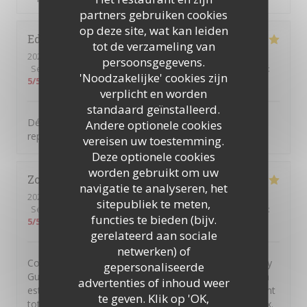
partners gebruiken cookies
op deze site, wat kan leiden
Edith
P
tot de verzameling van
2026-08-06
- 12:30 - Gasten 2
persoonsgegevens.
Service
:
5
/5
Atmosfeer
:
5
/5
Keuken
:
5
/5
Kwaliteit / Prijs
:
'Noodzakelijke' cookies zijn
5
/5
verplicht en worden
standaard geïnstalleerd.
Découverte de ce restaurant … Tout était parfait, le
Andere optionele cookies
repas, le cadre, l’accueil, nous y reviendrons …
vereisen uw toestemming.
Deze optionele cookies
worden gebruikt om uw
Zoé
R
navigatie te analyseren, het
2026-08-06
- 13:30 - Gasten 2
sitepubliek te meten,
Service
:
5
/5
Atmosfeer
:
5
/5
Keuken
:
5
/5
Kwaliteit / Prijs
:
functies te bieden (bijv.
5
/5
gerelateerd aan sociale
netwerken) of
Comment s'évader sans partir très loin? En allant à Issy
gepersonaliseerde
Guinguette! On se retrouve dans les vignes alors qu'on
advertenties of inhoud weer
est en plein cœur de la ville. Au-delà de ce dépaysement
te geven. Klik op 'OK,
total, la cuisine est excellente, le service est chaleureux.