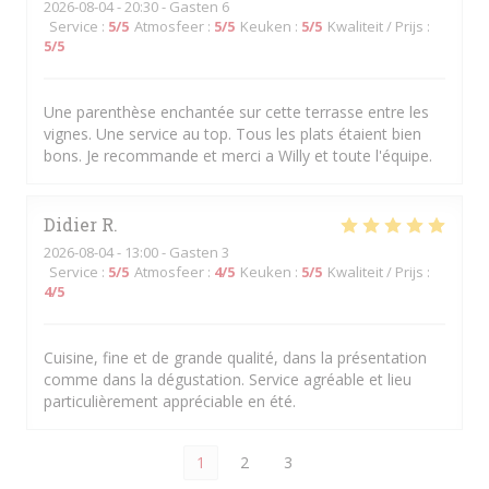
2026-08-04
- 20:30 - Gasten 6
Service
:
5
/5
Atmosfeer
:
5
/5
Keuken
:
5
/5
Kwaliteit / Prijs
:
5
/5
Une parenthèse enchantée sur cette terrasse entre les
vignes. Une service au top. Tous les plats étaient bien
bons. Je recommande et merci a Willy et toute l'équipe.
Didier
R
2026-08-04
- 13:00 - Gasten 3
Service
:
5
/5
Atmosfeer
:
4
/5
Keuken
:
5
/5
Kwaliteit / Prijs
:
4
/5
Cuisine, fine et de grande qualité, dans la présentation
comme dans la dégustation. Service agréable et lieu
particulièrement appréciable en été.
1
2
3