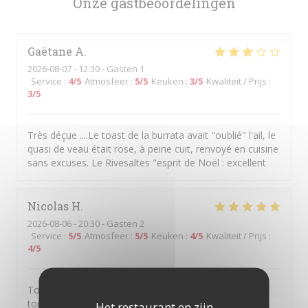
Onze gastbeoordelingen
Gaëtane
A
2026-08-07
- 12:30 - Gasten 1
Service
:
4
/5
Atmosfeer
:
5
/5
Keuken
:
3
/5
Kwaliteit / Prijs
:
3
/5
Très déçue ....Le toast de la burrata avait "oublié" l'ail, le
quasi de veau était rose, à peine cuit, renvoyé en cuisine
sans excuses. Le Rivesaltes "esprit de Noël : excellent
Nicolas
H
2026-08-06
- 20:30 - Gasten 2
Service
:
5
/5
Atmosfeer
:
5
/5
Keuken
:
4
/5
Kwaliteit / Prijs
:
4
/5
Tout était bon, le service impeccable et l’ambiance au
top!
Het restaurant en zijn