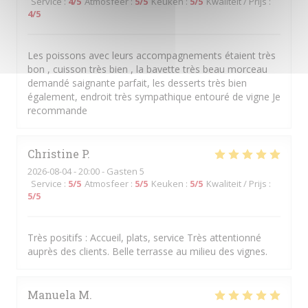
Service
:
4
/5
Atmosfeer
:
5
/5
Keuken
:
5
/5
Kwaliteit / Prijs
:
4
/5
Les poissons avec leurs accompagnements étaient très
bon , cuisson très bien , la bavette très beau morceau
demandé saignante parfait, les desserts très bien
également, endroit très sympathique entouré de vigne Je
recommande
Christine
P
2026-08-04
- 20:00 - Gasten 5
Service
:
5
/5
Atmosfeer
:
5
/5
Keuken
:
5
/5
Kwaliteit / Prijs
:
5
/5
Très positifs : Accueil, plats, service Très attentionné
auprès des clients. Belle terrasse au milieu des vignes.
Manuela
M