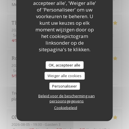
accepteer alle', 'Weiger alle'
Mention spéciale pour le churros 😊.
of 'Personaliseer' om uw
voorkeuren te beheren. U
kunt uw keuzes op elk
Thierry
D
moment wijzigen door op
2026-08-06
- 12:30 - Gasten 2
Service
:
5
/5
Atmosfeer
:
5
/5
Keuken
:
5
/5
Kwaliteit / Prijs
:
het cookiepictogram
4
/5
linksonder op de
sitepagina's te klikken.
Romain
C
OK, accepteer alle
2026-08-05
- 20:00 - Gasten 2
Service
:
5
/5
Atmosfeer
:
5
/5
Keuken
:
5
/5
Kwaliteit / Prijs
:
Weiger alle cookies
5
/5
Personaliseer
Très beau cadre, serveurs attentionnés et très bons
Beleid voor de bescherming van
plats!
persoonsgegevens
Cookiebeleid
Olivier
H
2026-08-05
- 19:30 - Gasten 3