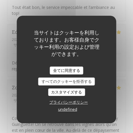
Tout était bon, le service impeccable et l’ambiance au
top!
Edith
P
当サイトはクッキーを利用し
ております。お客様自身でク
2026-08-06
- 12:30 - ゲスト 2
サービス
:
5
/5
雰囲気
:
5
/5
メニュー
:
5
/5
品質-価格
:
5
/5
ッキー利用の設定および管理
ができます。
Découverte de ce restaurant … Tout était parfait, le
repas, le cadre, l’accueil, nous y reviendrons …
全てに同意する
すべてのクッキーを拒否する
Zoé
R
カスタマイズする
2026-08-06
- 13:30 - ゲスト 2
サービス
:
5
/5
雰囲気
:
5
/5
メニュー
:
5
/5
品質-価格
:
5
/5
プライバシーポリシー
undefined
Comment s'évader sans partir très loin? En allant à Issy
Guinguette! On se retrouve dans les vignes alors qu'on
est en plein cœur de la ville. Au-delà de ce dépaysement