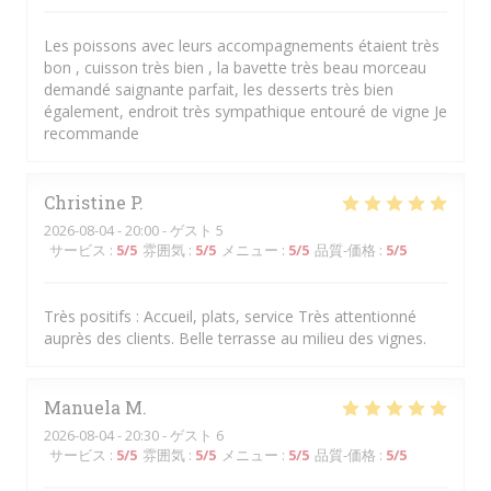
Les poissons avec leurs accompagnements étaient très
bon , cuisson très bien , la bavette très beau morceau
demandé saignante parfait, les desserts très bien
également, endroit très sympathique entouré de vigne Je
recommande
Christine
P
2026-08-04
- 20:00 - ゲスト 5
サービス
:
5
/5
雰囲気
:
5
/5
メニュー
:
5
/5
品質-価格
:
5
/5
Très positifs : Accueil, plats, service Très attentionné
auprès des clients. Belle terrasse au milieu des vignes.
Manuela
M
2026-08-04
- 20:30 - ゲスト 6
サービス
:
5
/5
雰囲気
:
5
/5
メニュー
:
5
/5
品質-価格
:
5
/5