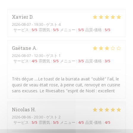
Xavier
D
2026-08-07
- 19:30 - ゲスト 4
サービス
:
5
/5
雰囲気
:
5
/5
メニュー
:
5
/5
品質-価格
:
5
/5
Gaëtane
A
2026-08-07
- 12:30 - ゲスト 1
サービス
:
4
/5
雰囲気
:
5
/5
メニュー
:
3
/5
品質-価格
:
3
/5
Très déçue ....Le toast de la burrata avait "oublié" l'ail, le
quasi de veau était rose, à peine cuit, renvoyé en cuisine
sans excuses. Le Rivesaltes "esprit de Noël : excellent
Nicolas
H
2026-08-06
- 20:30 - ゲスト 2
サービス
:
5
/5
雰囲気
:
5
/5
メニュー
:
4
/5
品質-価格
:
4
/5