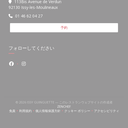
113Bis Avenue de Verdun
((新しいウィンドウで開きます))
92130 Issy-les-Moulineaux
01 46 62 04 27
予約
フォローしてください
Facebook ((新しいウィンドウで開きます))
Instagram ((新しいウィンドウで開きます))
© 2026 ISSY GUINGUETTE — このレストランウェブサイトの作成者
((新しいウィンドウで開きます))
ZENCHEF
免責
利用規約
個人情報保護方針
クッキー ポリシー
アクセシビリティ
((新しいウィンドウで開きます))
((新しいウィンドウで開きます))
((新しいウィンドウで開きます))
((新しいウィンドウで開きます))
((新しいウィン