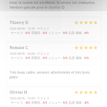
total, la cuisine est excellente, le service est chaleureux.
Mention spéciale pour le churros 😊.
Thierry
D
2026-08-06
- 12:30 - ゲスト 2
サービス
:
5
/5
雰囲気
:
5
/5
メニュー
:
5
/5
品質-価格
:
4
/5
Romain
C
2026-08-05
- 20:00 - ゲスト 2
サービス
:
5
/5
雰囲気
:
5
/5
メニュー
:
5
/5
品質-価格
:
5
/5
Très beau cadre, serveurs attentionnés et très bons
plats!
Olivier
H
2026-08-05
- 19:30 - ゲスト 3
サービス
:
4
/5
雰囲気
:
5
/5
メニュー
:
5
/5
品質-価格
:
4
/5