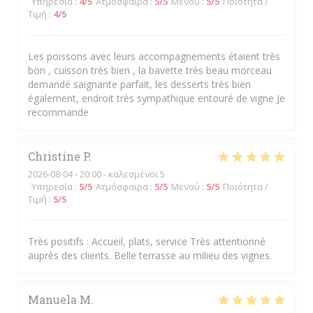
Υπηρεσία
:
4
/5
Ατμόσφαιρα
:
5
/5
Μενού
:
5
/5
Ποιότητα /
Τιμή
:
4
/5
Les poissons avec leurs accompagnements étaient très
bon , cuisson très bien , la bavette très beau morceau
demandé saignante parfait, les desserts très bien
également, endroit très sympathique entouré de vigne Je
recommande
Christine
P
2026-08-04
- 20:00 - καλεσμένοι 5
Υπηρεσία
:
5
/5
Ατμόσφαιρα
:
5
/5
Μενού
:
5
/5
Ποιότητα /
Τιμή
:
5
/5
Très positifs : Accueil, plats, service Très attentionné
auprès des clients. Belle terrasse au milieu des vignes.
Manuela
M