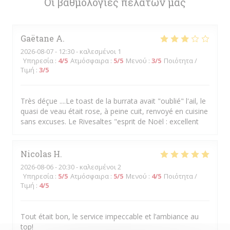
Οι βαθμολογίες πελατών μας
Gaëtane
A
2026-08-07
- 12:30 - καλεσμένοι 1
Υπηρεσία
:
4
/5
Ατμόσφαιρα
:
5
/5
Μενού
:
3
/5
Ποιότητα /
Τιμή
:
3
/5
Très déçue ....Le toast de la burrata avait "oublié" l'ail, le
quasi de veau était rose, à peine cuit, renvoyé en cuisine
sans excuses. Le Rivesaltes "esprit de Noël : excellent
Nicolas
H
2026-08-06
- 20:30 - καλεσμένοι 2
Υπηρεσία
:
5
/5
Ατμόσφαιρα
:
5
/5
Μενού
:
4
/5
Ποιότητα /
Τιμή
:
4
/5
Tout était bon, le service impeccable et l’ambiance au
top!