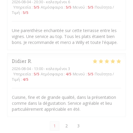
2026-08-04
- 20:30 - καλεσμένοι 6
Υπηρεσία
:
5
/5
Ατμόσφαιρα
:
5
/5
Μενού
:
5
/5
Ποιότητα /
Τιμή
:
5
/5
Une parenthèse enchantée sur cette terrasse entre les
vignes. Une service au top. Tous les plats étaient bien
bons. Je recommande et merci a Willy et toute l'équipe.
Didier
R
2026-08-04
- 13:00 - καλεσμένοι 3
Υπηρεσία
:
5
/5
Ατμόσφαιρα
:
4
/5
Μενού
:
5
/5
Ποιότητα /
Τιμή
:
4
/5
Cuisine, fine et de grande qualité, dans la présentation
comme dans la dégustation. Service agréable et lieu
particulièrement appréciable en été.
1
2
3