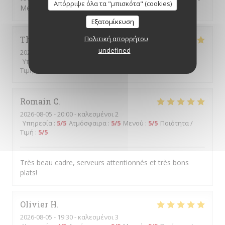
Απόρριψε όλα τα "μπισκότα" (cookies)
Mention spéciale pour le churros 😊.
Εξατομίκευση
Thierry
D
Πολιτική απορρήτου
undefined
2026-08-06
- 12:30 - καλεσμένοι 2
Υπηρεσία
:
5
/5
Ατμόσφαιρα
:
5
/5
Μενού
:
5
/5
Ποιότητα /
Τιμή
:
4
/5
Romain
C
2026-08-05
- 20:00 - καλεσμένοι 2
Υπηρεσία
:
5
/5
Ατμόσφαιρα
:
5
/5
Μενού
:
5
/5
Ποιότητα /
Τιμή
:
5
/5
Très beau cadre, serveurs attentionnés et très bons
plats!
Olivier
H
2026-08-05
- 19:30 - καλεσμένοι 3