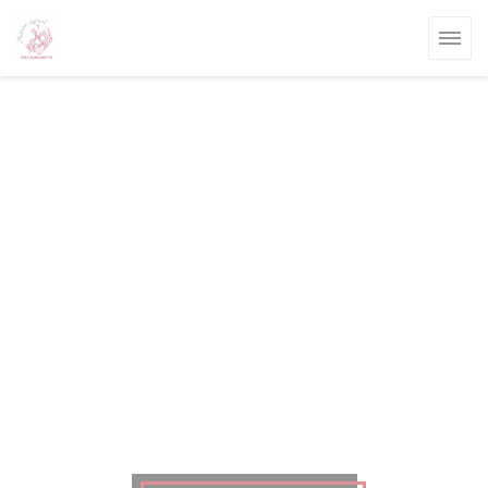
Πίνακας διαχείρισης "Μπισκότων" (Cookies)