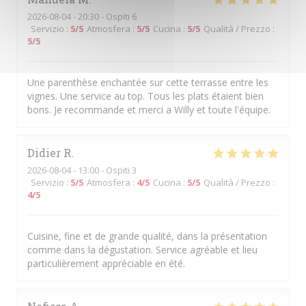
2026-08-04
- 20:30 - Ospiti 6
Servizio
:
5
/5
Atmosfera
:
5
/5
Cucina
:
5
/5
Qualità / Prezzo
:
5
/5
Une parenthèse enchantée sur cette terrasse entre les
vignes. Une service au top. Tous les plats étaient bien
bons. Je recommande et merci a Willy et toute l'équipe.
Didier
R
2026-08-04
- 13:00 - Ospiti 3
Servizio
:
5
/5
Atmosfera
:
4
/5
Cucina
:
5
/5
Qualità / Prezzo
:
4
/5
Cuisine, fine et de grande qualité, dans la présentation
comme dans la dégustation. Service agréable et lieu
particulièrement appréciable en été.