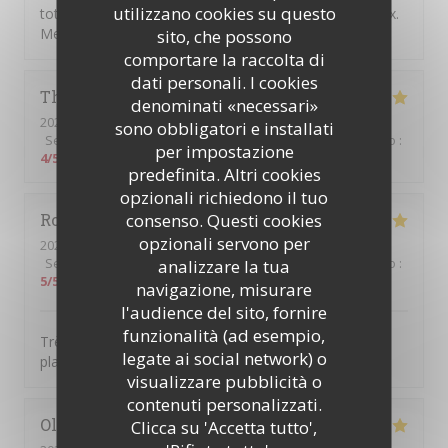
utilizzano cookies su questo
total, la cuisine est excellente, le service est chaleureux.
Mention spéciale pour le churros 😊.
sito, che possono
comportare la raccolta di
dati personali. I cookies
Thierry
D
denominati «necessari»
2026-08-06
- 12:30 - Ospiti 2
sono obbligatori e installati
Servizio
:
5
/5
Atmosfera
:
5
/5
Cucina
:
5
/5
Qualità / Prezzo
:
per impostazione
4
/5
predefinita. Altri cookies
opzionali richiedono il tuo
consenso. Questi cookies
Romain
C
opzionali servono per
2026-08-05
- 20:00 - Ospiti 2
Servizio
:
5
/5
Atmosfera
analizzare la tua
:
5
/5
Cucina
:
5
/5
Qualità / Prezzo
:
5
/5
navigazione, misurare
l'audience del sito, fornire
funzionalità (ad esempio,
Très beau cadre, serveurs attentionnés et très bons
legate ai social network) o
plats!
visualizzare pubblicità o
contenuti personalizzati.
Olivier
H
Clicca su 'Accetta tutto',