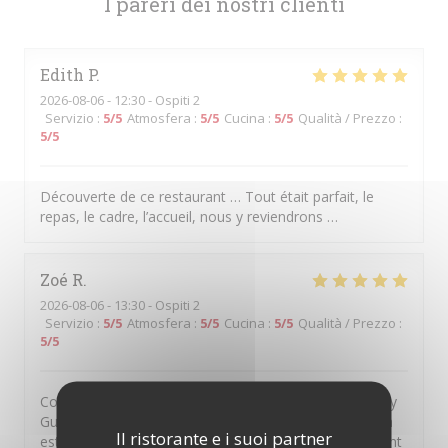
I pareri dei nostri clienti
Edith
P
2026-08-06
- 12:30 - Ospiti 2
Servizio
:
5
/5
Atmosfera
:
5
/5
Cucina
:
5
/5
Qualità / Prezzo
:
5
/5
Découverte de ce restaurant … Tout était parfait, le
repas, le cadre, l’accueil, nous y reviendrons …
Zoé
R
2026-08-06
- 13:30 - Ospiti 2
Servizio
:
5
/5
Atmosfera
:
5
/5
Cucina
:
5
/5
Qualità / Prezzo
:
5
/5
Comment s'évader sans partir très loin? En allant à Issy
Guinguette! On se retrouve dans les vignes alors qu'on
Il ristorante e i suoi partner
est en plein cœur de la ville. Au-delà de ce dépaysement