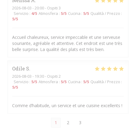
Nefissa
A
2026-08-03
- 20:00 - Ospiti 3
Servizio
:
4
/5
Atmosfera
:
5
/5
Cucina
:
5
/5
Qualità / Prezzo
:
5
/5
Accueil chaleureux, service impeccable et une serveuse
souriante, agréable et attentive. Cet endroit est une très
belle surprise. La qualité des plats est très bien.
Odile
S
2026-08-03
- 19:30 - Ospiti 2
Servizio
:
5
/5
Atmosfera
:
5
/5
Cucina
:
5
/5
Qualità / Prezzo
:
5
/5
Comme d’habitude, un service et une cuisine excellents !
1
2
3