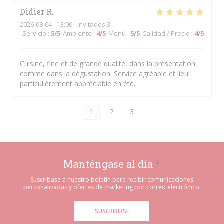
Didier
R
2026-08-04
- 13:00 - Invitados 3
Servicio
:
5
/5
Ambiente
:
4
/5
Menú
:
5
/5
Calidad / Precio
:
4
/5
Cuisine, fine et de grande qualité, dans la présentation
comme dans la dégustation. Service agréable et lieu
particulièrement appréciable en été.
1
2
3
Manténgase al día
*
Suscríbase a nuestro boletín para recibir comunicaciones
personalizadas y ofertas de marketing por correo electrónico.
SUSCRIBIRSE