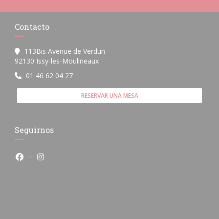
Contacto
113Bis Avenue de Verdun
((abre en una nueva ventana))
92130 Issy-les-Moulineaux
01 46 62 04 27
RESERVAR UNA MESA
Seguirnos
Facebook ((abre en una nueva ventana))
Instagram ((abre en una nueva ventana))