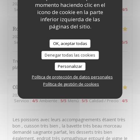
2026-08-06
- 12:30 - Invitados 2
momento haciendo clic en el
Servicio
:
5
/5
Ambiente
:
5
/5
Menú
:
5
/5
Calidad / Precio
:
4
/5
icono de cookie en la parte
inferior izquierda de las
páginas del sitio.
Romain
C
2026-08-05
- 20:00 - Invitados 2
Servicio
:
5
/5
Ambiente
:
5
/5
Menú
:
5
/5
Calidad / Precio
:
5
/5
OK, aceptar todas
Denegar todas las cookies
Très beau cadre, serveurs attentionnés et très bons
Personalizar
plats!
Política de protección de datos personales
Política de gestión de cookies
Olivier
H
2026-08-05
- 19:30 - Invitados 3
Servicio
:
4
/5
Ambiente
:
5
/5
Menú
:
5
/5
Calidad / Precio
:
4
/5
Les poissons avec leurs accompagnements étaient très
bon , cuisson très bien , la bavette très beau morceau
demandé saignante parfait, les desserts très bien
également, endroit très sympathique entouré de vigne Je