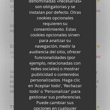
Edith
P
denominadas «necesarias»
son obligatorias y se
2026-08-06
- 12:30 - Invitados 2
Servicio
:
5
/5
Ambiente
:
5
/5
Menú
:
5
/5
Calidad / Precio
:
5
/5
instalan por defecto. Otras
cookies opcionales
requieren su
Découverte de ce restaurant … Tout était parfait, le
consentimiento. Estas
repas, le cadre, l’accueil, nous y reviendrons …
cookies opcionales sirven
para analizar su
navegación, medir la
Zoé
R
audiencia del sitio, ofrecer
2026-08-06
- 13:30 - Invitados 2
funcionalidades (por
Servicio
:
5
/5
Ambiente
:
5
/5
Menú
:
5
/5
Calidad / Precio
:
5
/5
ejemplo, relacionadas con
redes sociales) o mostrar
Comment s'évader sans partir très loin? En allant à Issy
publicidad o contenidos
Guinguette! On se retrouve dans les vignes alors qu'on
personalizados. Haga clic
est en plein cœur de la ville. Au-delà de ce dépaysement
en 'Aceptar todo', 'Rechazar
total, la cuisine est excellente, le service est chaleureux.
todo' o 'Personalizar' para
Mention spéciale pour le churros 😊.
gestionar sus preferencias.
Puede cambiar sus
Thierry
D
opciones en cualquier