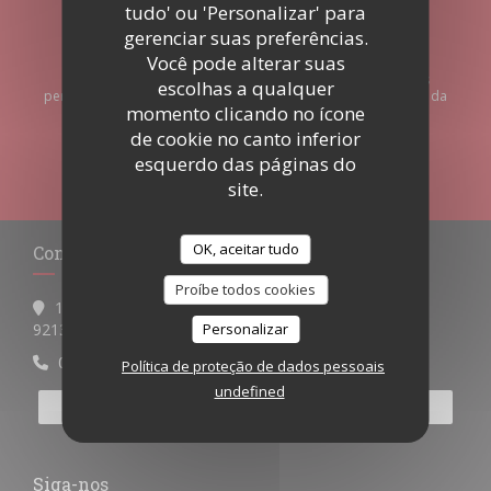
tudo' ou 'Personalizar' para
gerenciar suas preferências.
Mantenha-se atualizado
*
Você pode alterar suas
Subscrever a nossa newsletter para receber comunicações
escolhas a qualquer
personalizadas e ofertas de marketing por correio eletrónico da
momento clicando no ícone
nossa parte.
de cookie no canto inferior
esquerdo das páginas do
SUBSCREVER
site.
OK, aceitar tudo
Contacte-nos
Proíbe todos cookies
113Bis Avenue de Verdun
((abre numa nova janela))
Personalizar
92130 Issy-les-Moulineaux
01 46 62 04 27
Política de proteção de dados pessoais
undefined
RESERVAR UMA MESA
Siga-nos