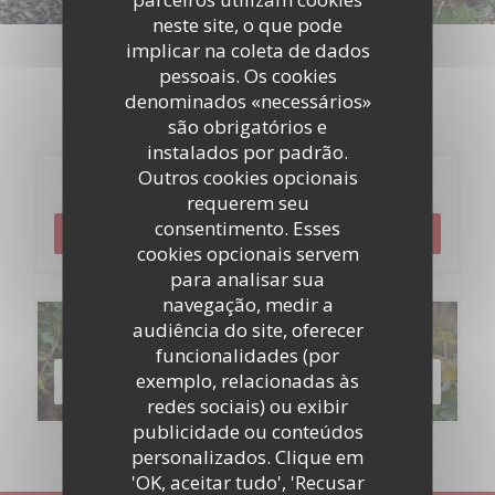
Eventos
neste site, o que pode
implicar na coleta de dados
pessoais. Os cookies
denominados «necessários»
são obrigatórios e
instalados por padrão.
Outros cookies opcionais
Reserva
requerem seu
consentimento. Esses
RESERVAR UMA MESA
cookies opcionais servem
para analisar sua
navegação, medir a
audiência do site, oferecer
Menus
funcionalidades (por
exemplo, relacionadas às
DESCUBRA O NOSSO MENU
redes sociais) ou exibir
publicidade ou conteúdos
personalizados. Clique em
'OK, aceitar tudo', 'Recusar