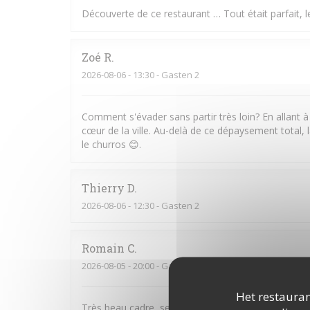
Découverte de ce restaurant … Tout était parfait, le
Zoé
R
2026-08-06
- 13:30 - Gasten 2
Comment s'évader sans partir très loin? En allant à
cœur de la ville. Au-delà de ce dépaysement total, l
le churros 😊.
Thierry
D
2026-08-06
- 12:30 - Gasten 2
Romain
C
2026-08-05
- 20:00 - Gasten 2
Het restauran
Très beau cadre, serveurs attentionnés et très bons