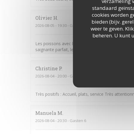
verzameling v
standaard geïnsta
cookies worden ge
Olivier
H
bieden (bijv. ger
2026-08-05
- 19:30 - Gasten 3
weer te geven. Klik
beheren. U kunt 
Les poissons avec leurs accompagnements étaient 
saignante parfait, les desserts très bien égaleme
Christine
P
2026-08-04
- 20:00 - Gasten 5
Très positifs : Accueil, plats, service Très attentio
Manuela
M
2026-08-04
- 20:30 - Gasten 6