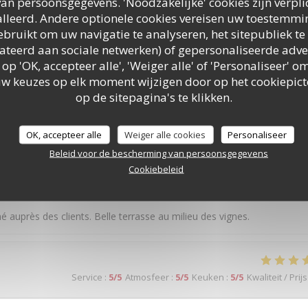
an persoonsgegevens. 'Noodzakelijke' cookies zijn verpl
lleerd. Andere optionele cookies vereisen uw toestemmi
bruikt om uw navigatie te analyseren, het sitepubliek te 
elateerd aan sociale netwerken) of gepersonaliseerde adve
Service
:
4
/5
Atmosfeer
:
5
/5
Keuken
:
5
/5
Kwaliteit / Prijs
 op 'OK, accepteer alle', 'Weiger alle' of 'Personaliseer'
uw keuzes op elk moment wijzigen door op het cookiepic
op de sitepagina's te klikken.
très bon , cuisson très bien , la bavette très beau morceau demand
nt, endroit très sympathique entouré de vigne Je recommande
OK, accepteer alle
Weiger alle cookies
Personaliseer
Beleid voor de bescherming van persoonsgegevens
Cookiebeleid
Service
:
5
/5
Atmosfeer
:
5
/5
Keuken
:
5
/5
Kwaliteit / Prijs
nné auprès des clients. Belle terrasse au milieu des vignes.
Service
:
5
/5
Atmosfeer
:
5
/5
Keuken
:
5
/5
Kwaliteit / Prijs