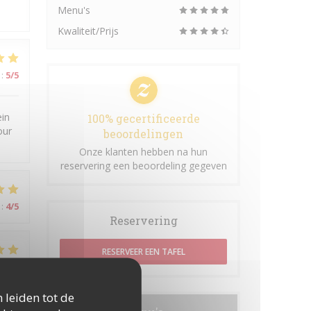
Menu's
Kwaliteit/Prijs
:
5
/5
ein
100% gecertificeerde
our
beoordelingen
Onze klanten hebben na hun
reservering een beoordeling gegeven
:
4
/5
Reservering
RESERVEER EEN TAFEL
:
5
/5
 leiden tot de