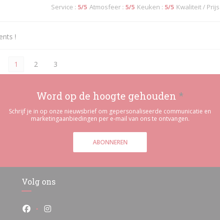
Service
:
5
/5
Atmosfeer
:
5
/5
Keuken
:
5
/5
Kwaliteit / Prijs
ents !
1
2
3
Word op de hoogte gehouden
*
Schrijf je in op onze nieuwsbrief om gepersonaliseerde communicatie en
marketingaanbiedingen per e-mail van ons te ontvangen.
ABONNEREN
Volg ons
Facebook ((opent in een nieuw venster))
Instagram ((opent in een nieuw venster))
r))