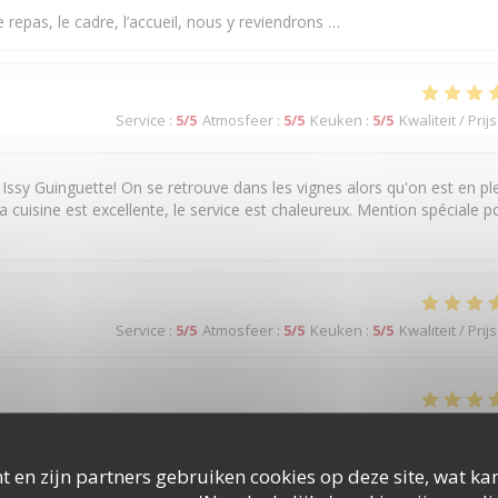
 repas, le cadre, l’accueil, nous y reviendrons …
Service
:
5
/5
Atmosfeer
:
5
/5
Keuken
:
5
/5
Kwaliteit / Prijs
 Issy Guinguette! On se retrouve dans les vignes alors qu'on est en pl
a cuisine est excellente, le service est chaleureux. Mention spéciale p
Service
:
5
/5
Atmosfeer
:
5
/5
Keuken
:
5
/5
Kwaliteit / Prijs
Service
:
5
/5
Atmosfeer
:
5
/5
Keuken
:
5
/5
Kwaliteit / Prijs
t en zijn partners gebruiken cookies op deze site, wat kan
 plats!