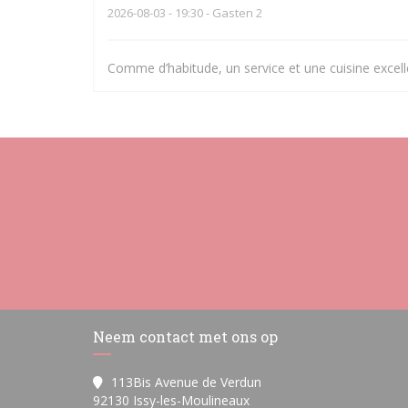
2026-08-03
- 19:30 - Gasten 2
Comme d’habitude, un service et une cuisine excell
Neem contact met ons op
113Bis Avenue de Verdun
((opent in een nieuw venste
92130 Issy-les-Moulineaux