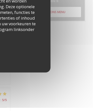
Menu's
icht en worden
ng. Deze optionele
meten, functies te
ONTDEK ONS MENU
rtenties of inhoud
:
4
/5
 om uw voorkeuren te
togram linksonder
é
:
5
/5
:
5
/5