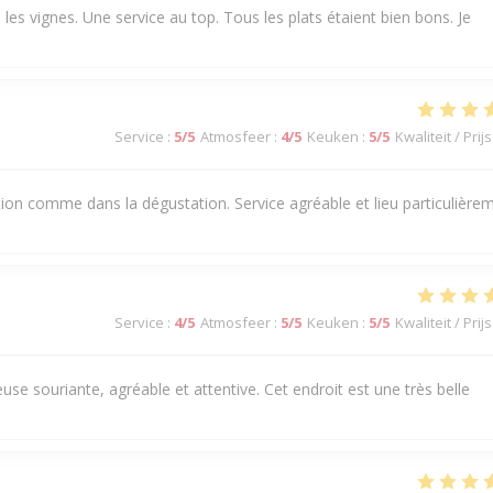
es vignes. Une service au top. Tous les plats étaient bien bons. Je
Service
:
5
/5
Atmosfeer
:
4
/5
Keuken
:
5
/5
Kwaliteit / Prijs
ation comme dans la dégustation. Service agréable et lieu particulière
Service
:
4
/5
Atmosfeer
:
5
/5
Keuken
:
5
/5
Kwaliteit / Prijs
use souriante, agréable et attentive. Cet endroit est une très belle