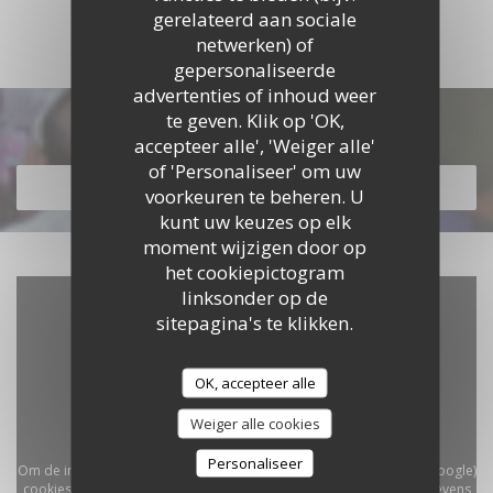
gerelateerd aan sociale
netwerken) of
gepersonaliseerde
advertenties of inhoud weer
te geven. Klik op 'OK,
Ontdek ons menu
accepteer alle', 'Weiger alle'
of 'Personaliseer' om uw
ONTDEK ONS MENU
voorkeuren te beheren. U
kunt uw keuzes op elk
moment wijzigen door op
het cookiepictogram
linksonder op de
sitepagina's te klikken.
OK, accepteer alle
Weiger alle cookies
Personaliseer
Om de interactieve Waze-kaart weer te geven, moet u Waze Map (Google)
cookies accepteren. Deze cookies kunnen navigatie- en locatiegegevens