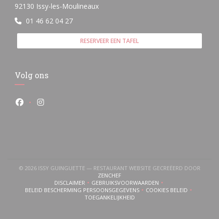
((opent in een nieuw venster))
92130 Issy-les-Moulineaux
01 46 62 04 27
RESERVEER EEN TAFEL
Volg ons
Facebook ((opent in een nieuw venster))
Instagram ((opent in een nieuw venster))
© 2026 ISSY GUINGUETTE — RESTAURANT WEBSITE GECREËERD DOOR
((OPENT IN EEN NIEUW VENSTER))
ZENCHEF
DISCLAIMER
GEBRUIKSVOORWAARDEN
((OPENT IN EEN NIEUW VENSTER))
((OPENT IN EEN NIEUW VENSTER))
BELEID BESCHERMING PERSOONSGEGEVENS
COOKIES BELEID
((OPENT IN EEN NIEUW VENSTER))
((OPENT IN EEN NI
TOEGANKELIJKHEID
((OPENT IN EEN NIEUW VENSTER))