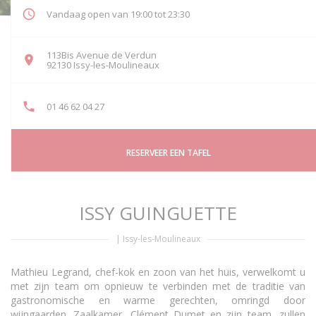
Vandaag open van 19:00 tot 23:30
113Bis Avenue de Verdun
((opent in een nieuw venster))
92130 Issy-les-Moulineaux
01 46 62 04 27
RESERVEER EEN TAFEL
ISSY GUINGUETTE
|
Issy-les-Moulineaux
Mathieu Legrand, chef-kok en zoon van het huis, verwelkomt u
met zijn team om opnieuw te verbinden met de traditie van
gastronomische en warme gerechten, omringd door
wijngaarden. Zaalkamer, Clément Dumet en zijn team, zullen