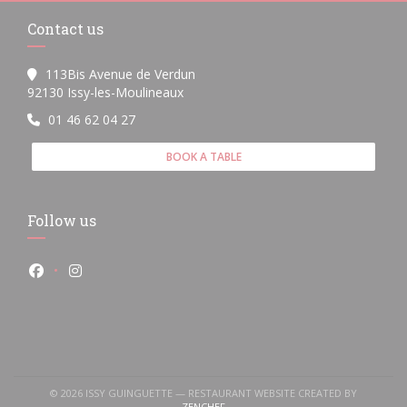
Contact us
113Bis Avenue de Verdun
((opens in a new window))
92130 Issy-les-Moulineaux
01 46 62 04 27
BOOK A TABLE
Follow us
Facebook ((opens in a new window))
Instagram ((opens in a new window))
© 2026 ISSY GUINGUETTE — RESTAURANT WEBSITE CREATED BY
((OPENS IN A NEW WINDOW))
ZENCHEF