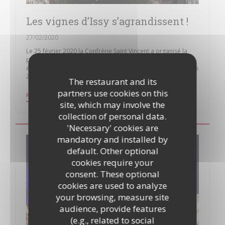
Les vignes d’Issy s’agrandissent !
27/02/2020
Le 25 février 2020 la Confrérie Saint Vincent a organisé la
plantation symbolique de trois pieds de vignes, première
étape d’un projet qui vise à doubler la surface des vignobles
à Issy, aujourd'hui composées de 400 pieds.
The restaurant and its
partners use cookies on this
((OPENS IN A NEW WINDOW))
READ THE ARTICLE
site, which may involve the
collection of personal data.
'Necessary' cookies are
mandatory and installed by
default. Other optional
cookies require your
consent. These optional
cookies are used to analyze
your browsing, measure site
audience, provide features
(e.g., related to social