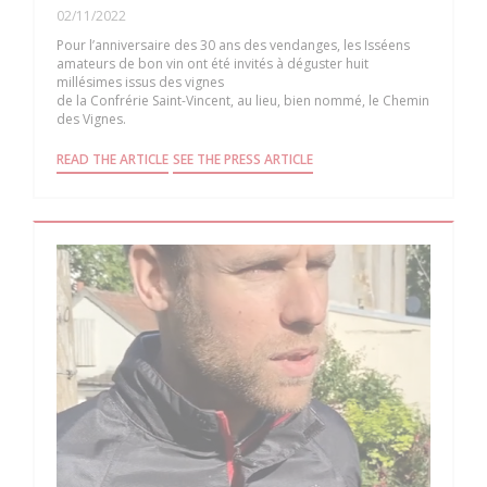
02/11/2022
Pour l’anniversaire des 30 ans des vendanges, les Isséens
amateurs de bon vin ont été invités à déguster huit
millésimes issus des vignes
de la Confrérie Saint-Vincent, au lieu, bien nommé, le Chemin
des Vignes.
((OPENS IN A NEW WINDOW))
((OPENS IN A NEW WINDOW)
READ THE ARTICLE
SEE THE PRESS ARTICLE