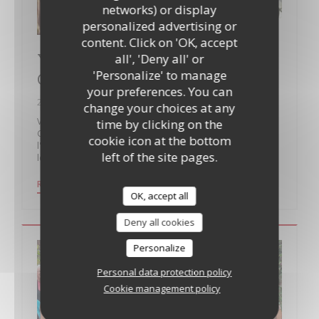
networks) or display
personalized advertising or
content. Click on 'OK, accept
Yves LEGRAND, créateur d'Issy
all', 'Deny all' or
'Personalize' to manage
Guinguette, est « Isséen d’Or » 2019
your preferences. You can
22/01/2019
change your choices at any
Voici un reportage sur Yves Legrand créateur d'Issy
time by clicking on the
Guinguette réalisé à l'occasion de sa récompense de
cookie icon at the bottom
l'"Isséen d'or 2019" remis par la ville d'Issy-Les-Moulineaux
left of the site pages.
le 11 janvier 2019 lors des voeux du Monsieur Santini.
((OPENS IN A NEW WINDOW))
READ THE ARTICLE
OK, accept all
Deny all cookies
Personalize
Personal data protection policy
Cookie management policy