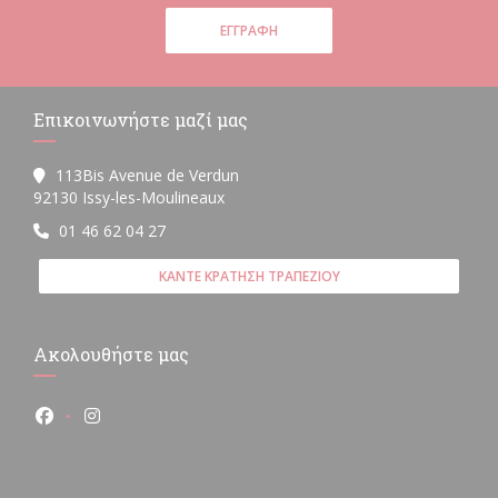
ΕΓΓΡΑΦΉ
Επικοινωνήστε μαζί μας
113Bis Avenue de Verdun
((ανοίγει σε νέο παράθυρο))
92130 Issy-les-Moulineaux
01 46 62 04 27
ΚΆΝΤΕ ΚΡΆΤΗΣΗ ΤΡΑΠΕΖΙΟΎ
Ακολουθήστε μας
Facebook ((ανοίγει σε νέο παράθυρο))
Instagram ((ανοίγει σε νέο παράθυρο))