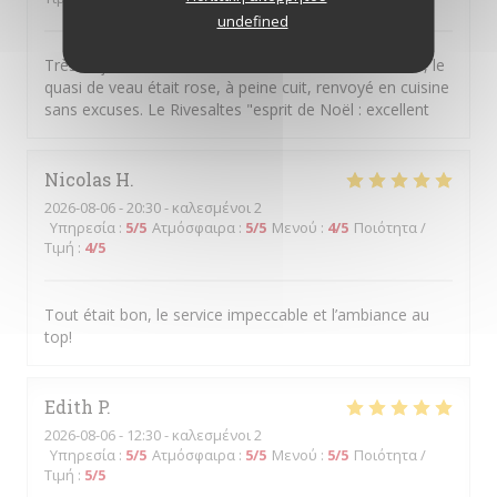
undefined
Très déçue ....Le toast de la burrata avait "oublié" l'ail, le
quasi de veau était rose, à peine cuit, renvoyé en cuisine
sans excuses. Le Rivesaltes "esprit de Noël : excellent
Nicolas
H
2026-08-06
- 20:30 - καλεσμένοι 2
Υπηρεσία
:
5
/5
Ατμόσφαιρα
:
5
/5
Μενού
:
4
/5
Ποιότητα /
Τιμή
:
4
/5
Tout était bon, le service impeccable et l’ambiance au
top!
Edith
P
2026-08-06
- 12:30 - καλεσμένοι 2
Υπηρεσία
:
5
/5
Ατμόσφαιρα
:
5
/5
Μενού
:
5
/5
Ποιότητα /
Τιμή
:
5
/5