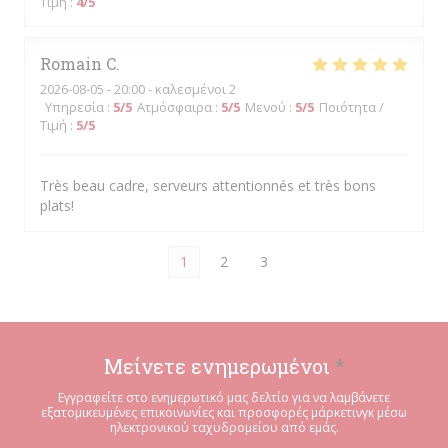
Τιμή
:
4
/5
Romain
C
2026-08-05
- 20:00 - καλεσμένοι 2
Υπηρεσία
:
5
/5
Ατμόσφαιρα
:
5
/5
Μενού
:
5
/5
Ποιότητα /
Τιμή
:
5
/5
Très beau cadre, serveurs attentionnés et très bons
plats!
1
2
3
Μείνετε ενημερωμένοι
*
Εγγραφείτε στο ενημερωτικό μας δελτίο για να λαμβάνετε
εξατομικευμένες επικοινωνίες και προσφορές μάρκετινγκ μέσω
ηλεκτρονικού ταχυδρομείου από εμάς.