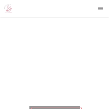
Πίνακας διαχείρισης "Μπισκότων" (Cookies)