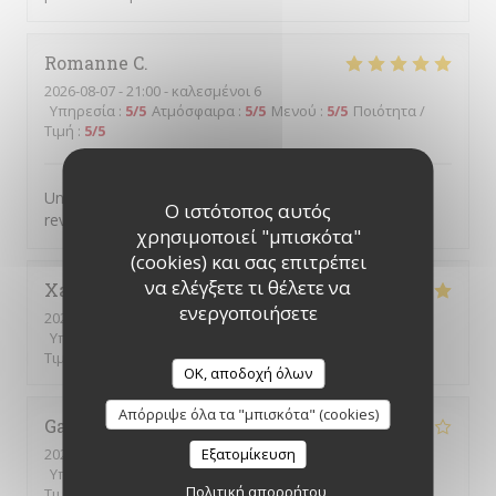
Romanne
C
2026-08-07
- 21:00 - καλεσμένοι 6
Υπηρεσία
:
5
/5
Ατμόσφαιρα
:
5
/5
Μενού
:
5
/5
Ποιότητα /
Τιμή
:
5
/5
Un service au top et des plats excellents, nous
Ο ιστότοπος αυτός
reviendrons !
χρησιμοποιεί "μπισκότα"
(cookies) και σας επιτρέπει
να ελέγξετε τι θέλετε να
Xavier
D
ενεργοποιήσετε
2026-08-07
- 19:30 - καλεσμένοι 4
Υπηρεσία
:
5
/5
Ατμόσφαιρα
:
5
/5
Μενού
:
5
/5
Ποιότητα /
Τιμή
:
5
/5
OK, αποδοχή όλων
Απόρριψε όλα τα "μπισκότα" (cookies)
Gaëtane
A
2026-08-07
- 12:30 - καλεσμένοι 1
Εξατομίκευση
Υπηρεσία
:
4
/5
Ατμόσφαιρα
:
5
/5
Μενού
:
3
/5
Ποιότητα /
Πολιτική απορρήτου
Τιμή
:
3
/5