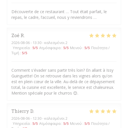
Découverte de ce restaurant … Tout était parfait, le
repas, le cadre, l’accueil, nous y reviendrons …
Zoé
R
2026-08-06
- 13:30 - καλεσμένοι 2
Υπηρεσία
:
5
/5
Ατμόσφαιρα
:
5
/5
Μενού
:
5
/5
Ποιότητα /
Τιμή
:
5
/5
Comment s'évader sans partir très loin? En allant à Issy
Guinguette! On se retrouve dans les vignes alors qu'on
est en plein cœur de la ville. Au-delà de ce dépaysement
total, la cuisine est excellente, le service est chaleureux.
Mention spéciale pour le churros 😊.
Thierry
D
2026-08-06
- 12:30 - καλεσμένοι 2
Υπηρεσία
:
5
/5
Ατμόσφαιρα
:
5
/5
Μενού
:
5
/5
Ποιότητα /