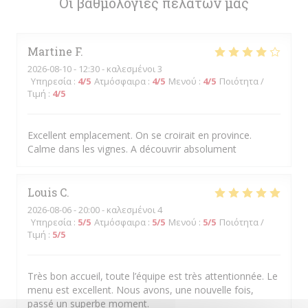
Οι βαθμολογίες πελατών μας
Martine
F
2026-08-10
- 12:30 - καλεσμένοι 3
Υπηρεσία
:
4
/5
Ατμόσφαιρα
:
4
/5
Μενού
:
4
/5
Ποιότητα /
Τιμή
:
4
/5
Excellent emplacement. On se croirait en province.
Calme dans les vignes. A découvrir absolument
Louis
C
2026-08-06
- 20:00 - καλεσμένοι 4
Υπηρεσία
:
5
/5
Ατμόσφαιρα
:
5
/5
Μενού
:
5
/5
Ποιότητα /
Τιμή
:
5
/5
Très bon accueil, toute l’équipe est très attentionnée. Le
menu est excellent. Nous avons, une nouvelle fois,
passé un superbe moment.