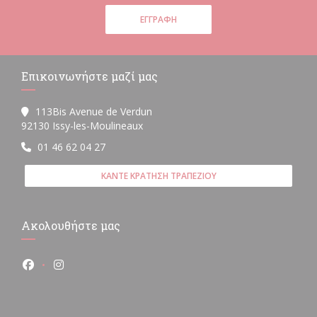
ΕΓΓΡΑΦΉ
Επικοινωνήστε μαζί μας
113Bis Avenue de Verdun
((ανοίγει σε νέο παράθυρο))
92130 Issy-les-Moulineaux
01 46 62 04 27
ΚΆΝΤΕ ΚΡΆΤΗΣΗ ΤΡΑΠΕΖΙΟΎ
Ακολουθήστε μας
Facebook ((ανοίγει σε νέο παράθυρο))
Instagram ((ανοίγει σε νέο παράθυρο))