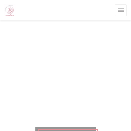
Πίνακας διαχείρισης "Μπισκότων" (Cookies)