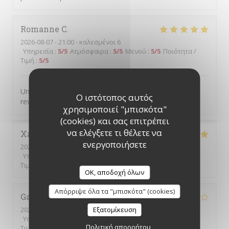
Romanne
C
2026-08-07
- 21:00 - καλεσμένοι 6
Υπηρεσία
:
5
/5
Ατμόσφαιρα
:
5
/5
Μενού
:
5
/5
Ποιότητα /
Τιμή
:
5
/5
Un service au top et des plats excellents, nous
Ο ιστότοπος αυτός
reviendrons !
χρησιμοποιεί "μπισκότα"
(cookies) και σας επιτρέπει
να ελέγξετε τι θέλετε να
Xavier
D
ενεργοποιήσετε
2026-08-07
- 19:30 - καλεσμένοι 4
Υπηρεσία
:
5
/5
Ατμόσφαιρα
:
5
/5
Μενού
:
5
/5
Ποιότητα /
Τιμή
:
5
/5
OK, αποδοχή όλων
Απόρριψε όλα τα "μπισκότα" (cookies)
Gaëtane
A
2026-08-07
- 12:30 - καλεσμένοι 1
Εξατομίκευση
Υπηρεσία
:
4
/5
Ατμόσφαιρα
:
5
/5
Μενού
:
3
/5
Ποιότητα /
Πολιτική απορρήτου
Τιμή
:
3
/5