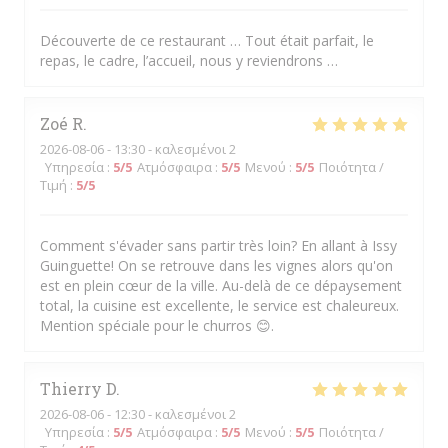
Découverte de ce restaurant … Tout était parfait, le
repas, le cadre, l’accueil, nous y reviendrons …
Zoé
R
2026-08-06
- 13:30 - καλεσμένοι 2
Υπηρεσία
:
5
/5
Ατμόσφαιρα
:
5
/5
Μενού
:
5
/5
Ποιότητα /
Τιμή
:
5
/5
Comment s'évader sans partir très loin? En allant à Issy
Guinguette! On se retrouve dans les vignes alors qu'on
est en plein cœur de la ville. Au-delà de ce dépaysement
total, la cuisine est excellente, le service est chaleureux.
Mention spéciale pour le churros 😊.
Thierry
D
2026-08-06
- 12:30 - καλεσμένοι 2
Υπηρεσία
:
5
/5
Ατμόσφαιρα
:
5
/5
Μενού
:
5
/5
Ποιότητα /