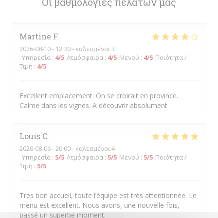
Οι βαθμολογίες πελατών μας
Martine
F
2026-08-10
- 12:30 - καλεσμένοι 3
Υπηρεσία
:
4
/5
Ατμόσφαιρα
:
4
/5
Μενού
:
4
/5
Ποιότητα /
Τιμή
:
4
/5
Excellent emplacement. On se croirait en province.
Calme dans les vignes. A découvrir absolument
Louis
C
2026-08-06
- 20:00 - καλεσμένοι 4
Υπηρεσία
:
5
/5
Ατμόσφαιρα
:
5
/5
Μενού
:
5
/5
Ποιότητα /
Τιμή
:
5
/5
Très bon accueil, toute l’équipe est très attentionnée. Le
menu est excellent. Nous avons, une nouvelle fois,
passé un superbe moment.