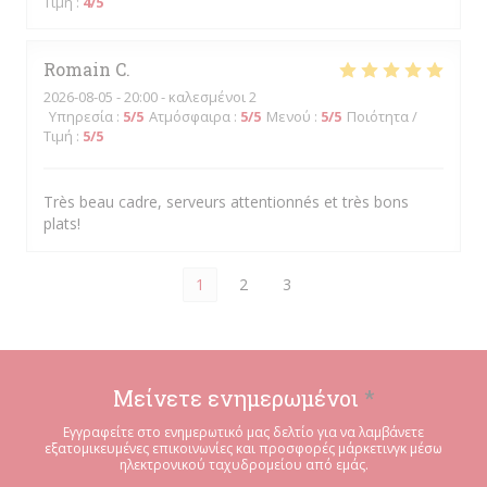
Τιμή
:
4
/5
Romain
C
2026-08-05
- 20:00 - καλεσμένοι 2
Υπηρεσία
:
5
/5
Ατμόσφαιρα
:
5
/5
Μενού
:
5
/5
Ποιότητα /
Τιμή
:
5
/5
Très beau cadre, serveurs attentionnés et très bons
plats!
1
2
3
Μείνετε ενημερωμένοι
*
Εγγραφείτε στο ενημερωτικό μας δελτίο για να λαμβάνετε
εξατομικευμένες επικοινωνίες και προσφορές μάρκετινγκ μέσω
ηλεκτρονικού ταχυδρομείου από εμάς.