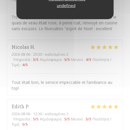
undefined
Très déçue ....Le toast de la burrata avait "oublié" l'ail, le
quasi de veau était rose, à peine cuit, renvoyé en cuisine
sans excuses. Le Rivesaltes "esprit de Noël : excellent
Nicolas
H
2026-08-06
- 20:30 - καλεσμένοι 2
Υπηρεσία
:
5
/5
Ατμόσφαιρα
:
5
/5
Μενού
:
4
/5
Ποιότητα /
Τιμή
:
4
/5
Tout était bon, le service impeccable et l’ambiance au
top!
Edith
P
2026-08-06
- 12:30 - καλεσμένοι 2
Υπηρεσία
:
5
/5
Ατμόσφαιρα
:
5
/5
Μενού
:
5
/5
Ποιότητα /
Τιμή
:
5
/5