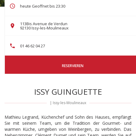
heute Geoffnet bis 23:30
113Bis Avenue de Verdun
((öffnet ein neues Fenster))
92130 Issy-les-Moulineaux
01 46 62 04 27
RESERVIEREN
ISSY GUINGUETTE
|
Issy-les-Moulineaux
Mathieu Legrand, Küchenchef und Sohn des Hauses, empfängt
Sie mit seinem Team, um die Tradition der Gourmet- und
warmen Küche, umgeben von Weinbergen, zu verbinden. Das
Nebenzimmer, Clément Dumet und sein Team, werden Sie auf