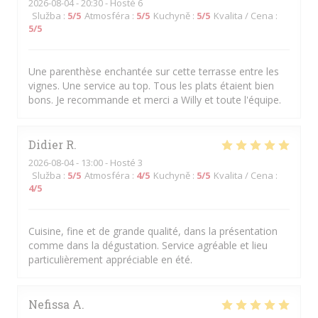
2026-08-04
- 20:30 - Hosté 6
Služba
:
5
/5
Atmosféra
:
5
/5
Kuchyně
:
5
/5
Kvalita / Cena
:
5
/5
Une parenthèse enchantée sur cette terrasse entre les
vignes. Une service au top. Tous les plats étaient bien
bons. Je recommande et merci a Willy et toute l'équipe.
Didier
R
2026-08-04
- 13:00 - Hosté 3
Služba
:
5
/5
Atmosféra
:
4
/5
Kuchyně
:
5
/5
Kvalita / Cena
:
4
/5
Cuisine, fine et de grande qualité, dans la présentation
comme dans la dégustation. Service agréable et lieu
particulièrement appréciable en été.
Nefissa
A