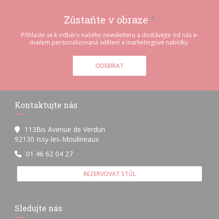
Zůstaňte v obraze
*
Přihlaste se k odběru našeho newsletteru a dostávejte od nás e-
mailem personalizovaná sdělení a marketingové nabídky.
ODEBÍRAT
Kontaktujte nás
113Bis Avenue de Verdun
((otevře se v novém okně))
92130 Issy-les-Moulineaux
01 46 62 04 27
REZERVOVAT STŮL
Sledujte nás