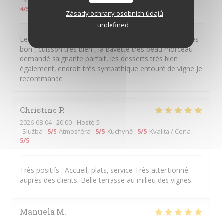
Služba
:
4
/5
Atmosféra
:
5
/5
Kuchyně
:
5
/5
Kvalita / Cena
:
4
/5
Zásady ochrany osobních údajů
undefined
Les poissons avec leurs accompagnements étaient très
bon , cuisson très bien , la bavette très beau morceau
demandé saignante parfait, les desserts très bien
également, endroit très sympathique entouré de vigne Je
recommande
Christine
P
2026-08-04
- 20:00 - Hosté 5
Služba
:
5
/5
Atmosféra
:
5
/5
Kuchyně
:
5
/5
Kvalita / Cena
:
5
/5
Très positifs : Accueil, plats, service Très attentionné
auprès des clients. Belle terrasse au milieu des vignes.
Manuela
M