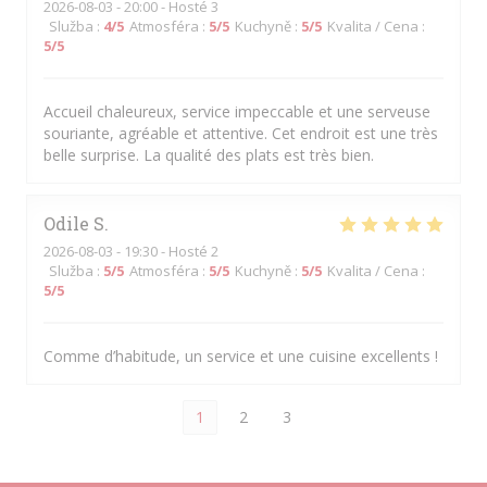
2026-08-03
- 20:00 - Hosté 3
Služba
:
4
/5
Atmosféra
:
5
/5
Kuchyně
:
5
/5
Kvalita / Cena
:
5
/5
Accueil chaleureux, service impeccable et une serveuse
souriante, agréable et attentive. Cet endroit est une très
belle surprise. La qualité des plats est très bien.
Odile
S
2026-08-03
- 19:30 - Hosté 2
Služba
:
5
/5
Atmosféra
:
5
/5
Kuchyně
:
5
/5
Kvalita / Cena
:
5
/5
Comme d’habitude, un service et une cuisine excellents !
1
2
3