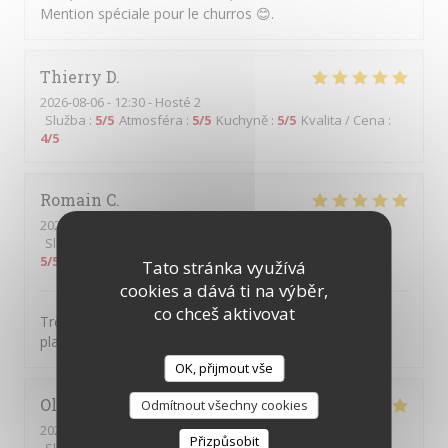
Mention spéciale pour le churros 😊.
Thierry
D
2026-08-06
- 12:30 - Hosté 2
Služba
:
5
/5
Atmosféra
:
5
/5
Kuchyně
:
5
/5
Kvalita / Cena
:
4
/5
Romain
C
2026-08-05
- 20:00 - Hosté 2
Služba
:
5
/5
Atmosféra
:
5
/5
Kuchyně
:
5
/5
Kvalita / Cena
:
5
/5
Tato stránka využívá
cookies a dává ti na výběr,
co chceš aktivovat
Très beau cadre, serveurs attentionnés et très bons
plats!
OK, přijmout vše
Olivier
H
Odmítnout všechny cookies
2026-08-05
- 19:30 - Hosté 3
Přizpůsobit