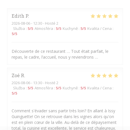
Edith
P
2026-08-06
- 12:30 - Hosté 2
Služba
:
5
/5
Atmosféra
:
5
/5
Kuchyně
:
5
/5
Kvalita / Cena
:
5
/5
Découverte de ce restaurant … Tout était parfait, le
repas, le cadre, l’accueil, nous y reviendrons …
Zoé
R
2026-08-06
- 13:30 - Hosté 2
Služba
:
5
/5
Atmosféra
:
5
/5
Kuchyně
:
5
/5
Kvalita / Cena
:
5
/5
Comment s'évader sans partir très loin? En allant à Issy
Guinguette! On se retrouve dans les vignes alors qu'on
est en plein cœur de la ville. Au-delà de ce dépaysement
total, la cuisine est excellente, le service est chaleureux.