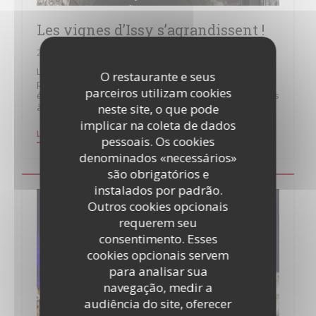
Les vignes d’Issy s’agrandissent !
27/02/2020
Le 25 février 2020 la Confrérie Saint Vincent a organisé la
O restaurante e seus
plantation symbolique de trois pieds de vignes, première
parceiros utilizam cookies
étape d’un projet qui vise à doubler la surface des vignobles
neste site, o que pode
à Issy, aujourd'hui composées de 400 pieds.
implicar na coleta de dados
((ABRE NUMA NOVA JANELA))
LER O ARTIGO
pessoais. Os cookies
denominados «necessários»
são obrigatórios e
instalados por padrão.
Outros cookies opcionais
requerem seu
consentimento. Esses
cookies opcionais servem
para analisar sua
navegação, medir a
audiência do site, oferecer