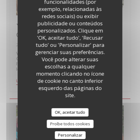
funcionalidades (por
exemplo, relacionadas às
redes sociais) ou exibir
publicidade ou conteúdos
Yves LEGRAND, créateur d'Issy
personalizados. Clique em
Guinguette, est « Isséen d’Or » 2019
'OK, aceitar tudo', 'Recusar
tudo' ou 'Personalizar' para
22/01/2019
gerenciar suas preferências.
Voici un reportage sur Yves Legrand créateur d'Issy
Você pode alterar suas
Guinguette réalisé à l'occasion de sa récompense de
l'"Isséen d'or 2019" remis par la ville d'Issy-Les-Moulineaux
escolhas a qualquer
le 11 janvier 2019 lors des voeux du Monsieur Santini.
momento clicando no ícone
de cookie no canto inferior
((ABRE NUMA NOVA JANELA))
LER O ARTIGO
esquerdo das páginas do
site.
OK, aceitar tudo
Proíbe todos cookies
Personalizar