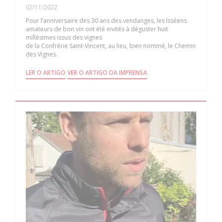
02/11/2022
Pour l’anniversaire des 30 ans des vendanges, les Isséens
amateurs de bon vin ont été invités à déguster huit
millésimes issus des vignes
de la Confrérie Saint-Vincent, au lieu, bien nommé, le Chemin
des Vignes.
((ABRE NUMA NOVA JANELA))
((ABRE NUMA NOVA JANELA
LER O ARTIGO
VER O ARTIGO DA IMPRENSA