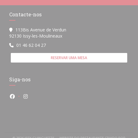
Contacte-nos
113Bis Avenue de Verdun
((abre numa nova janela))
92130 Issy-les-Moulineaux
01 46 62 04 27
RESERVAR UMA MESA
Siga-nos
Facebook ((abre numa nova janela))
Instagram ((abre numa nova janela))
© 2026 ISSY GUINGUETTE — WEBSITE DO RESTAURANTE CRIADO POR