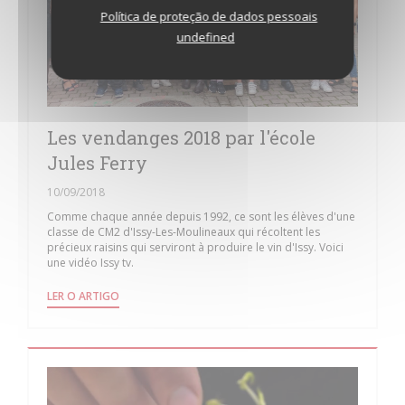
Política de proteção de dados pessoais
undefined
Les vendanges 2018 par l'école
Jules Ferry
10/09/2018
Comme chaque année depuis 1992, ce sont les élèves d'une
classe de CM2 d'Issy-Les-Moulineaux qui récoltent les
précieux raisins qui serviront à produire le vin d'Issy. Voici
une vidéo Issy tv.
((ABRE NUMA NOVA JANELA))
LER O ARTIGO