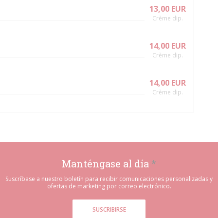
13,00 EUR
Crème dip.
14,00 EUR
Crème dip.
14,00 EUR
Crème dip.
Manténgase al día
*
Suscríbase a nuestro boletín para recibir comunicaciones personalizadas y
ofertas de marketing por correo electrónico.
SUSCRIBIRSE