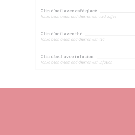
Clin d'oeil avec café glacé
Tonka bean cream and churros with iced coffee
Clin d'oeil avec thé
Tonka bean cream and churros with tea
Clin d’oeil avec infusion
Tonka bean cream and churros with infusion