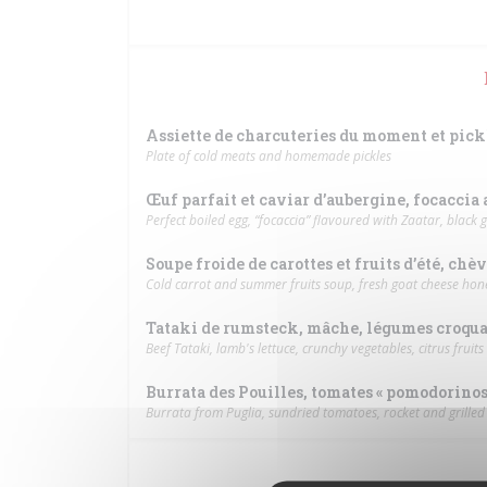
Assiette de charcuteries du moment et pic
Plate of cold meats and homemade pickles
Œuf parfait et caviar d’aubergine, focaccia au
Perfect boiled egg, “focaccia” flavoured with Zaatar, black ga
Soupe froide de carottes et fruits d’été, chè
Cold carrot and summer fruits soup, fresh goat cheese ho
Tataki de rumsteck, mâche, légumes croquan
Beef Tataki, lamb's lettuce, crunchy vegetables, citrus fruit
Burrata des Pouilles, tomates « pomodorinos »,
Burrata from Puglia, sundried tomatoes, rocket and grilled 