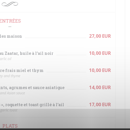
ENTRÉES
27,00 EUR
kles maison
10,00 EUR
 Zaatar, huile à l’ail noir
rlic oil
10,00 EUR
vre frais miel et thym
ney and thyme
14,00 EUR
ts, agrumes et sauce asiatique
s and Asian sauce
17,00 EUR
 roquette et toast grillé à l’ail
garlic toast
PLATS