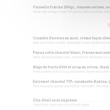
Faisselle fraîche 200gr., tomates cerises, c
Sheep milk cottage cheese 200 grams, baby tomatoes, Ama
Crumble d’avoine au miel, crème façon chee
Oats and honey crumble, cheesecake cream, blueberries an
Panna cotta chocolat blanc, fraises marinées 
White chocolate panna cotta, strawberries marinated in van
Nage de fruits d’été et sirop au citron, thym 
Fresh summer fruits in sirup with lemon, thyme and vanilla
Entremet chocolat 75%-cacahuète-Kahlua, gl
Dark chocolate, peanut and Kahlua “ Entremet”, chocolate 
Clin d’oeil avec expresso
Tonka bean cream and churros with coffee