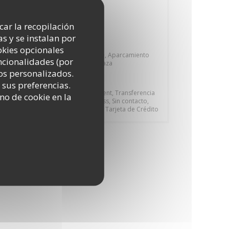
Tipo de negocio
icar la recopilación
Guinguette Parisienne
s y se instalan por
Servicios
okies opcionales
Patio climatizado, Salón privatizable, Aparcamiento
uncionalidades (por
Privado, Amplia gama de vino, Terraza
os personalizados.
Métodos de pago
 sus preferencias.
Amex, Apple Pay, Contactless Payment, Transferencia
no de cookie en la
bancaria, Cheques, American Express, Sin contacto,
Eurocard/Mastercard, Efectivo, Visa, Tarjeta de Crédito