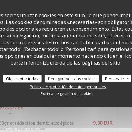
23,00 EUR
 à l’oseille
s socios utilizan cookies en este sitio, lo que puede impl
s. Las cookies denominadas «necesarias» son obligatoria
cookies opcionales requieren su consentimiento. Estas co
27,00 EUR
ce vierge et menthe fraîche
sauce and fresh mint
ar su navegación, medir la audiencia del sitio, ofrecer f
adas con redes sociales) o mostrar publicidad o contenid
24,00 EUR
ux herbes, coulis de poivrons
ptar todo', 'Rechazar todo' o 'Personalizar' para gestionar
bs, sweet red pepper sauce
 opciones en cualquier momento haciendo clic en el ico
parte inferior izquierda de las páginas del sitio.
28,00 EUR
es à la graisse de bœuf au paprika
Assiette .
es with paprika - extra fries: 5€
OK, aceptar todas
Denegar todas las cookies
Personalizar
20,00 EUR
Política de protección de datos personales
Política de gestión de cookies
ROMAGES
9,00 EUR
0gr et réduction de vin aux épices
nd spicy red wine reduction