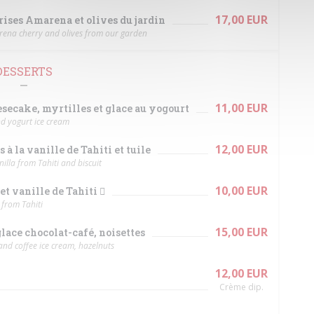
17,00 EUR
erises Amarena et olives du jardin
rena cherry and olives from our garden
DESSERTS
11,00 EUR
secake, myrtilles et glace au yogourt
d yogurt ice cream
12,00 EUR
à la vanille de Tahiti et tuile
illa from Tahiti and biscuit
10,00 EUR
et vanille de Tahiti 
 from Tahiti
15,00 EUR
ace chocolat-café, noisettes
and coffee ice cream, hazelnuts
12,00 EUR
Crème dip.