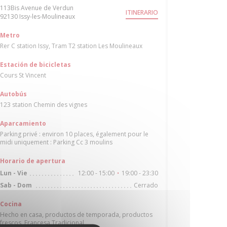
113Bis Avenue de Verdun
ITINERARIO
((abre en una nueva ventana))
92130 Issy-les-Moulineaux
Metro
Rer C station Issy, Tram T2 station Les Moulineaux
Estación de bicicletas
Cours St Vincent
Autobús
123 station Chemin des vignes
Aparcamiento
Parking privé : environ 10 places, également pour le
midi uniquement : Parking Cc 3 moulins
Horario de apertura
12:00 - 15:00
19:00 - 23:30
Lun
-
Vie
•
Cerrado
Sab
-
Dom
Cocina
Hecho en casa, productos de temporada, productos
frescos, Francesa Tradicional