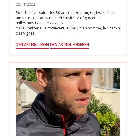
02/11/2022
Pour l’anniversaire des 30 ans des vendanges, les Isséens
amateurs de bon vin ont été invités à déguster huit
millésimes issus des vignes
de la Confrérie Saint-Vincent, au lieu, bien nommé, le Chemin
des Vignes.
((ÖFFNET EIN NEUES FENSTER))
((ÖFFNET EIN NEUES FENSTE
DEN ARTIKEL LESEN
DEN ARTIKEL ANSEHEN