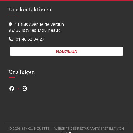
Uns kontaktieren
113Bis Avenue de Verdun
((öffnet ein neues Fenster))
92130 Issy-les-Moulineaux
01 46 62 04 27
RESERVIEREN
Uns folgen
Facebook ((öffnet ein neues Fenster))
Instagram ((öffnet ein neues Fenster))
© 2026 ISSY GUINGUETTE — WEBSEITE DES RESTAURANTS ERSTELLT VON
((ÖFFNET EIN NEUES FENSTER))
ZENCHEF