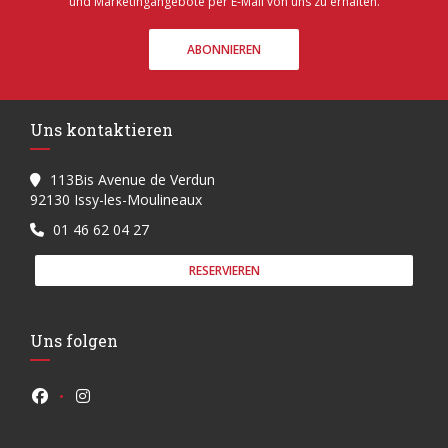
und Marketingangebote per E-Mail von uns zu erhalten.
ABONNIEREN
Uns kontaktieren
113Bis Avenue de Verdun
((öffnet ein neues Fenster))
92130 Issy-les-Moulineaux
01 46 62 04 27
RESERVIEREN
Uns folgen
Facebook ((öffnet ein neues Fenster))
Instagram ((öffnet ein neues Fenster))